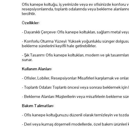
Ofis kanepe koltuğu, iş yerinizde veya ev ofisinizde konforu ve ş
resepsiyonlarında, toplantı odalarında veya bekleme alanlarınd
tercihtir.
Ö
zellikler:
- Dayanıklı Çerçeve: Ofis kanepe koltukları, sağlam metal veya
- Konforlu Oturma Yüzeyi: Yüksek yoğunluklu sünger dolgusu ve 
bekleme sürelerini keyifli hale getirebilirler.
- Şık Tasarım: Ofis kanepe koltukları, modern ve şık tasarımla
sunar.
Kullanım Alanları:
- Ofisler, Lobiler, Resepsiyonlar: Misafirleri karşılamak ve onla
- Toplantı Odaları: Toplantı öncesi veya sonrası beklemek için 
- Bekleme Alanları: Müşterilerin veya misafirlerin bekleme sürele
Bakım Talimatları:
- Ofis kanepe koltuğunuzu düzenli olarak temizleyin ve tozdan
- Deri veya kumaş döşemeli modellerde, özel bakım ürünleri ku