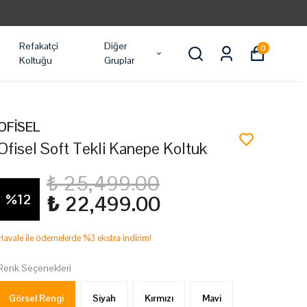
Refakatçi
Diğer
0
Koltuğu
Gruplar
OFİSEL
Ofisel Soft Tekli Kanepe Koltuk
₺ 25,499.00
%
12
₺ 22,499.00
Havale ile ödemelerde %3 ekstra indirim!
Renk Seçenekleri
Görsel Rengi
Siyah
Kırmızı
Mavi