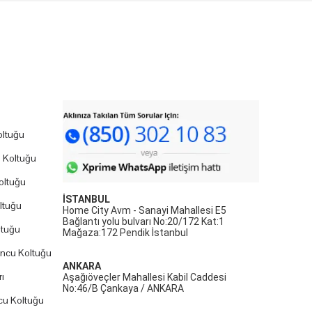
ltuğu
 Koltuğu
oltuğu
İSTANBUL
ltuğu
Home City Avm - Sanayi Mahallesi E5
Bağlantı yolu bulvarı No:20/172 Kat:1
ltuğu
Mağaza:172 Pendik İstanbul
uncu Koltuğu
ANKARA
ı
Aşağıöveçler Mahallesi Kabil Caddesi
No:46/B Çankaya / ANKARA
cu Koltuğu