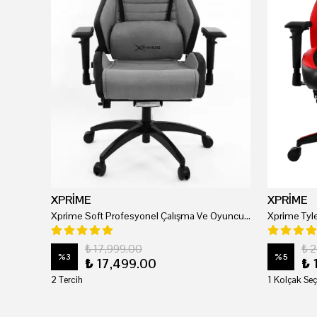
XPRİME
XPRİME
Xprime Soft Profesyonel Çalışma Ve Oyuncu Koltuğu
₺ 17,999.00
₺ 
%
3
%
5
₺ 17,499.00
₺ 
2 Tercih
1 Kolçak Seç