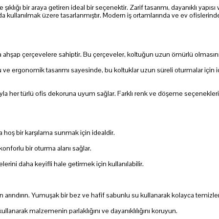
ıklığı bir araya getiren ideal bir seçenektir. Zarif tasarımı, dayanıklı yapısı
a kullanılmak üzere tasarlanmıştır. Modern iş ortamlarında ve ev ofislerind
 ahşap çerçevelere sahiptir. Bu çerçeveler, koltuğun uzun ömürlü olmasını s
ergonomik tasarımı sayesinde, bu koltuklar uzun süreli oturmalar için ideal
rıyla her türlü ofis dekoruna uyum sağlar. Farklı renk ve döşeme seçenekleri
ra hoş bir karşılama sunmak için idealdir.
konforlu bir oturma alanı sağlar.
rini daha keyifli hale getirmek için kullanılabilir.
 arındırın. Yumuşak bir bez ve hafif sabunlu su kullanarak kolayca temizlen
llanarak malzemenin parlaklığını ve dayanıklılığını koruyun.