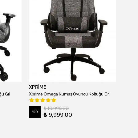
XPRİME
u Gri
Xprime Omega Kumaş Oyuncu Koltuğu Gri
₺ 10,999.00
%
9
₺ 9,999.00