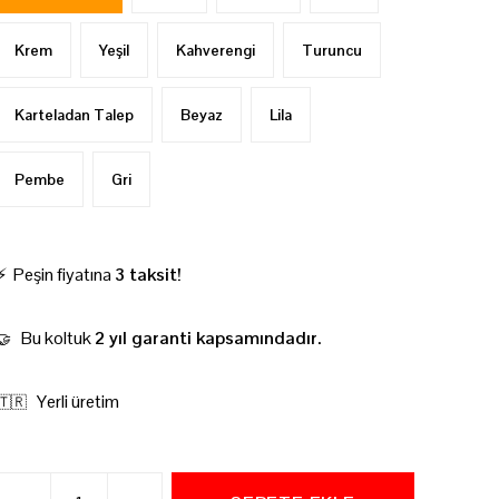
Krem
Yeşil
Kahverengi
Turuncu
Karteladan Talep
Beyaz
Lila
Pembe
Gri
⚡ Peşin fiyatına
3 taksit!
Bu koltuk
2 yıl garanti kapsamındadır.
🤝
Yerli üretim
🇹🇷