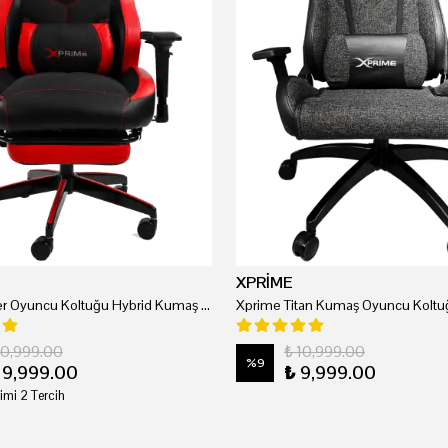
XPRİME
Xprime Tyler Oyuncu Koltuğu Hybrid Kumaş Kırmızı
Xprime Titan Kumaş Oyuncu Koltuğ
20,999.00
₺ 10,999.00
%
9
19,999.00
₺ 9,999.00
imi 2 Tercih