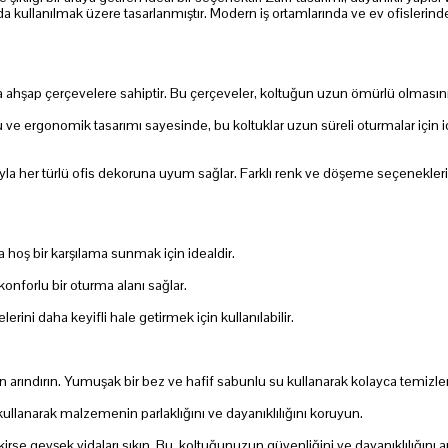
a kullanılmak üzere tasarlanmıştır. Modern iş ortamlarında ve ev ofislerind
 ahşap çerçevelere sahiptir. Bu çerçeveler, koltuğun uzun ömürlü olmasını s
ergonomik tasarımı sayesinde, bu koltuklar uzun süreli oturmalar için ideal
rıyla her türlü ofis dekoruna uyum sağlar. Farklı renk ve döşeme seçenekleri
ra hoş bir karşılama sunmak için idealdir.
konforlu bir oturma alanı sağlar.
rini daha keyifli hale getirmek için kullanılabilir.
 arındırın. Yumuşak bir bez ve hafif sabunlu su kullanarak kolayca temizlen
llanarak malzemenin parlaklığını ve dayanıklılığını koruyun.
rse gevşek vidaları sıkın. Bu, koltuğunuzun güvenliğini ve dayanıklılığını art