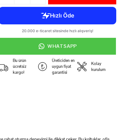
WHATSAPP
Bu ürün
Üreticiden en
Kolay
ücretsiz
uygun fiyat
kurulum
kargo!
garantisi
 ve rahat oturma deneyimi ile dikkat çeker. Bu koltuklar, ofis