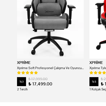
XPRİME
XPRİME
Xprime Soft Profesyonel Çalışma Ve Oyuncu Koltuğu
₺ 17,999.00
₺ 
%
3
%
5
₺ 17,499.00
₺ 
2 Tercih
1 Kolçak Seç