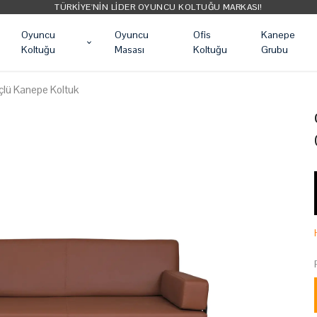
TÜRKIYE'NIN LIDER OYUNCU KOLTUĞU MARKASI!
Oyuncu
Oyuncu
Ofis
Kanepe
Koltuğu
Masası
Koltuğu
Grubu
Üçlü Kanepe Koltuk