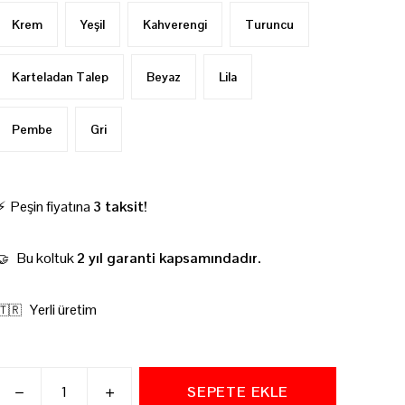
Krem
Yeşil
Kahverengi
Turuncu
Karteladan Talep
Beyaz
Lila
Pembe
Gri
⚡ Peşin fiyatına
3 taksit!
Bu koltuk
2 yıl garanti kapsamındadır.
🤝
Yerli üretim
🇹🇷
SEPETE EKLE