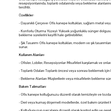
resepsiyonlarında, toplantı odalarında veya bekleme alanlarınd
tercihtir.
Ö
zellikler:
- Dayanıklı Çerçeve: Ofis kanepe koltukları, sağlam metal veya
- Konforlu Oturma Yüzeyi: Yüksek yoğunluklu sünger dolgusu ve 
bekleme sürelerini keyifli hale getirebilirler.
- Şık Tasarım: Ofis kanepe koltukları, modern ve şık tasarımla
sunar.
Kullanım Alanları:
- Ofisler, Lobiler, Resepsiyonlar: Misafirleri karşılamak ve onla
- Toplantı Odaları: Toplantı öncesi veya sonrası beklemek için 
- Bekleme Alanları: Müşterilerin veya misafirlerin bekleme sürele
Bakım Talimatları:
- Ofis kanepe koltuğunuzu düzenli olarak temizleyin ve tozdan
- Deri veya kumaş döşemeli modellerde, özel bakım ürünleri ku
- Koltuğunuzun parçalarını düzenli olarak kontrol edin ve gereki