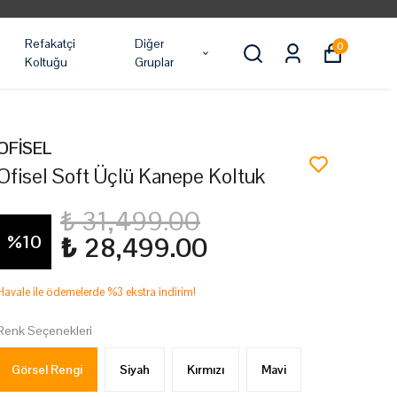
Refakatçi
Diğer
0
Koltuğu
Gruplar
OFİSEL
Ofisel Soft Üçlü Kanepe Koltuk
₺ 31,499.00
%
10
₺ 28,499.00
Havale ile ödemelerde %3 ekstra indirim!
Renk Seçenekleri
Görsel Rengi
Siyah
Kırmızı
Mavi