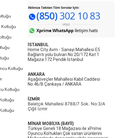
ltuğu
 Koltuğu
oltuğu
İSTANBUL
ltuğu
Home City Avm - Sanayi Mahallesi E5
Bağlantı yolu bulvarı No:20/172 Kat:1
ltuğu
Mağaza:172 Pendik İstanbul
uncu Koltuğu
ANKARA
ı
Aşağıöveçler Mahallesi Kabil Caddesi
No:46/B Çankaya / ANKARA
cu Koltuğu
İZMİR
Koltuğu
Balatçık Mahallesi 8788/7 Sok. No:3/A
Çiğli İzmir
Koltuğu
MİNAR MOBİLYA (BAYİİ)
Türkiye Geneli 18 Mağazası ile xPrime
Oyuncu Koltukları Çok satan ürünlerini