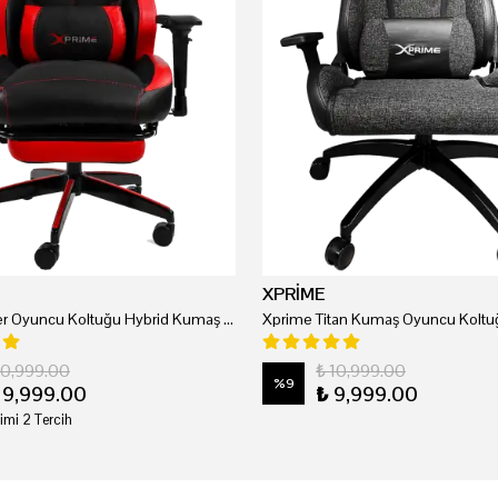
XPRİME
Xprime Tyler Oyuncu Koltuğu Hybrid Kumaş Kırmızı
Xprime Titan Kumaş Oyuncu Koltuğ
20,999.00
₺ 10,999.00
%
9
19,999.00
₺ 9,999.00
imi 2 Tercih