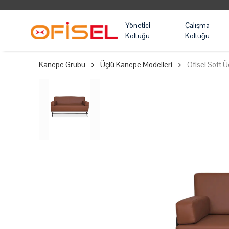
Yönetici
Çalışma
Koltuğu
Koltuğu
Kanepe Grubu
Üçlü Kanepe Modelleri
Ofisel Soft 