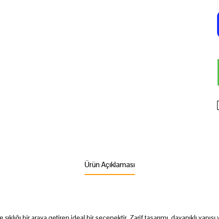
Ürün Açıklaması
ıklığı bir araya getiren ideal bir seçenektir. Zarif tasarımı, dayanıklı yapısı