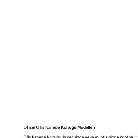
Ofisel Ofis Kanepe Koltuğu Modelleri
Ofis kanepe koltuğu, iş yerinizde veya ev ofisinizde konforu ve ş