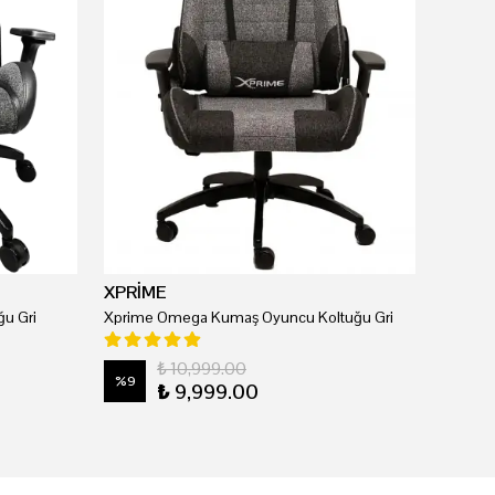
XPRİME
u Gri
Xprime Omega Kumaş Oyuncu Koltuğu Gri
₺ 10,999.00
%
9
₺ 9,999.00