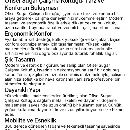
Ofisel Sugar Çalışma Koltuğu: Tarz ve
Konforun Buluşması
Ofisel Sugar Çalışma Koltuğu, işyerinizde tarzı ve konforu bir
araya getirerek çalışma deneyiminizi mükemmelleştirir. Modern
tasarımı ve ergonomik özellikleriyle dikkat çeken bu koltuk,
uzun saatler boyunca rahat ve verimli bir çalışma ortamı sunar.
Ergonomik Konfor
Ayarlanabilir sırt desteği, koltuk yüksekliği ve kolçaklar, kişisel
konforu optimize etmek için tasarlanmıştır. Yüksek kaliteli
malzemelerle üretilen koltuk, uzun süreli oturmalarda bile
sırtınızı ve belinizi doğru pozisyonda tutarak rahatlık sağlar.
Şık Tasarım
Modern ve estetik bir görünüme sahip olan Ofisel Sugar
Çalışma Koltuğu, işyerinizin dekorasyonuna zarif bir dokunuş
katar. Temiz çizgileri ve özenle seçilmiş malzemeleriyle, çalışma
alanınıza sofistike bir hava katmanın yanı sıra profesyonel bir
atmosfer de oluşturur.
Dayanıklı Yapı
Yüksek kaliteli malzemelerden üretilmiş olan Ofisel Sugar
Çalışma Koltuğu, sağlam metal iskeleti ve dayanıklı döşeme
malzemeleri sayesinde uzun ömürlü bir kullanım sunar. Günlük
yoğun kullanıma dayanıklıdır ve uzun yıllar boyunca size hizmet
eder.
Mobilite ve Esneklik
360 derece dönebilen tabanı ve tekerlekli tasarımı sayesinde