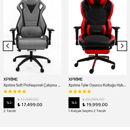
XPRİME
XPRİME
Xprime Soft Profesyonel Çalışma Ve Oyuncu Koltuğu
Xprime Tyler Oyuncu Koltuğu Hybrid Kumaş Kırmızı
₺ 17,999.00
₺ 20,999.00
%
3
%
5
₺ 17,499.00
₺ 19,999.00
2 Tercih
1 Kolçak Seçimi 2 Tercih