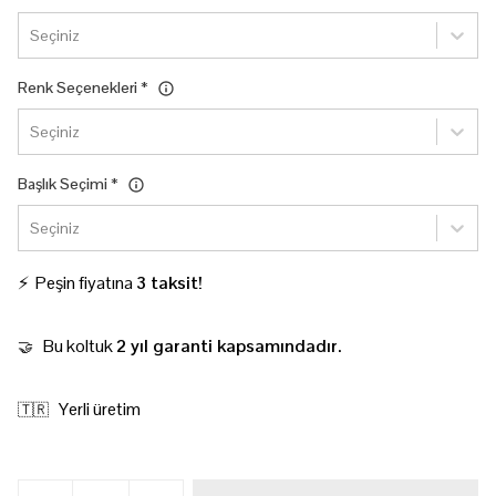
Seçiniz
Renk Seçenekleri
*
Seçiniz
Başlık Seçimi
*
Seçiniz
⚡ Peşin fiyatına
3 taksit!
Bu koltuk
2 yıl garanti kapsamındadır.
🤝
Yerli üretim
🇹🇷