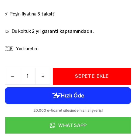
⚡ Peşin fiyatına
3 taksit!
Bu koltuk
2 yıl garanti kapsamındadır.
🤝
Yerli üretim
🇹🇷
SEPETE EKLE
WHATSAPP