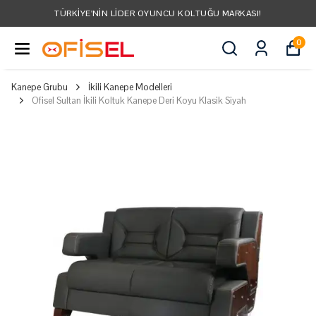
TÜRKIYE'NIN LIDER OYUNCU KOLTUĞU MARKASI!
0
Kanepe Grubu
İkili Kanepe Modelleri
Ofisel Sultan İkili Koltuk Kanepe Deri Koyu Klasik Siyah