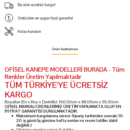
Bu ürün ücretsiz kargo!
Üreticiden en uygun fiyat garantisi
Kolay kurulum
Ürün Açıklaması
OFİSEL KANEPE MODELLERİ BURADA - Tüm
Renkler Üretim Yapılmaktadır
TÜM TÜRKİYE'YE ÜCRETSİZ
KARGO
Boyutları (En x Boy x Derinlik): 160.00cm x 88.00cm x 95.00cm
OFİSEL MARKALI ÜRÜNLERİMİZ ÜRETİM YAPILMAKTA OLUP EN
İYİ FİYAT GARANTİSİ SUNULMAKTADIR.
Maksimum kargolanma süresi: Sipariş tarihinden sonraki
10-
20. iş günü
(iş gününe hafta sonları ve resmi tatiller dahil
değildir.)
Ortalama montaj süresi: 5 dakika