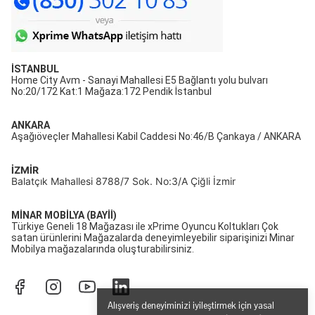
İSTANBUL
Home City Avm - Sanayi Mahallesi E5 Bağlantı yolu bulvarı
No:20/172 Kat:1 Mağaza:172 Pendik İstanbul
ANKARA
Aşağıöveçler Mahallesi Kabil Caddesi No:46/B Çankaya / ANKARA
İZMİR
Balatçık Mahallesi 8788/7 Sok. No:3/A Çiğli İzmir
MİNAR MOBİLYA (BAYİİ)
Türkiye Geneli 18 Mağazası ile xPrime Oyuncu Koltukları Çok
satan ürünlerini Mağazalarda deneyimleyebilir siparişinizi Minar
Mobilya mağazalarında oluşturabilirsiniz.
Alışveriş deneyiminizi iyileştirmek için yasal