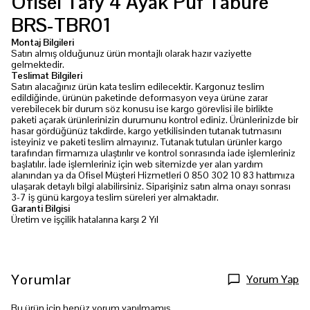
Ofisel Tafy 4 Ayak Puf Tabure
BRS-TBR01
Montaj Bilgileri
Satın almış olduğunuz ürün montajlı olarak hazır vaziyette
gelmektedir.
Teslimat Bilgileri
Satın alacağınız ürün kata teslim edilecektir. Kargonuz teslim
edildiğinde, ürünün paketinde deformasyon veya ürüne zarar
verebilecek bir durum söz konusu ise kargo görevlisi ile birlikte
paketi açarak ürünlerinizin durumunu kontrol ediniz. Ürünlerinizde bir
hasar gördüğünüz takdirde, kargo yetkilisinden tutanak tutmasını
isteyiniz ve paketi teslim almayınız. Tutanak tutulan ürünler kargo
tarafından firmamıza ulaştırılır ve kontrol sonrasında iade işlemleriniz
başlatılır. İade işlemleriniz için web sitemizde yer alan yardım
alanından ya da Ofisel Müşteri Hizmetleri 0 850 302 10 83 hattımıza
ulaşarak detaylı bilgi alabilirsiniz. Siparişiniz satın alma onayı sonrası
3-7 iş günü kargoya teslim süreleri yer almaktadır.
Garanti Bilgisi
Üretim ve işçilik hatalarına karşı 2 Yıl
Yorumlar
Yorum Yap
Bu ürün için henüz yorum yapılmamış.