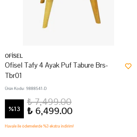
OFİSEL
Ofisel Tafy 4 Ayak Puf Tabure Brs-
Tbr01
Ürün Kodu
:
9888541-D
₺ 7,499.00
%
13
₺ 6,499.00
Havale ile ödemelerde %3 ekstra indirim!