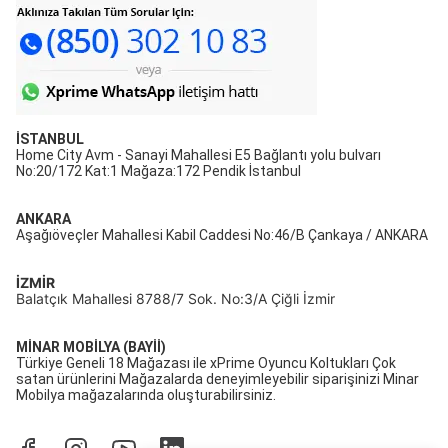
İSTANBUL
Home City Avm - Sanayi Mahallesi E5 Bağlantı yolu bulvarı
No:20/172 Kat:1 Mağaza:172 Pendik İstanbul
ANKARA
Aşağıöveçler Mahallesi Kabil Caddesi No:46/B Çankaya / ANKARA
İZMİR
Balatçık Mahallesi 8788/7 Sok. No:3/A Çiğli İzmir
MİNAR MOBİLYA (BAYİİ)
Türkiye Geneli 18 Mağazası ile xPrime Oyuncu Koltukları Çok
satan ürünlerini Mağazalarda deneyimleyebilir siparişinizi Minar
Mobilya mağazalarında oluşturabilirsiniz.