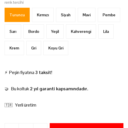
renk tercihi
Turuncu
Kırmızı
Siyah
Mavi
Pembe
Sarı
Bordo
Yeşil
Kahverengi
Lila
Krem
Gri
Koyu Gri
⚡ Peşin fiyatına
3 taksit!
Bu koltuk
2 yıl garanti kapsamındadır.
🤝
Yerli üretim
🇹🇷