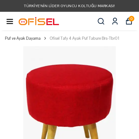
TÜRKIYE'NIN LIDER OYUNCU KOLTUĞU MARKASI!
0
Puf ve Ayak Dayama
Ofisel Tafy 4 Ayak Puf Tabure Brs-Tbr01