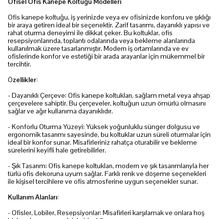
Ofisel Ofis Kanepe Koltuğu Modelleri
Ofis kanepe koltuğu, iş yerinizde veya ev ofisinizde konforu ve şıklığı
bir araya getiren ideal bir seçenektir. Zarif tasarımı, dayanıklı yapısı ve
rahat oturma deneyimi ile dikkat çeker. Bu koltuklar, ofis
resepsiyonlarında, toplantı odalarında veya bekleme alanlarında
kullanılmak üzere tasarlanmıştır. Modern iş ortamlarında ve ev
ofislerinde konfor ve estetiği bir arada arayanlar için mükemmel bir
tercihtir.
Ö
zellikler:
- Dayanıklı Çerçeve: Ofis kanepe koltukları, sağlam metal veya ahşap
çerçevelere sahiptir. Bu çerçeveler, koltuğun uzun ömürlü olmasını
sağlar ve ağır kullanıma dayanıklıdır.
- Konforlu Oturma Yüzeyi: Yüksek yoğunluklu sünger dolgusu ve
ergonomik tasarımı sayesinde, bu koltuklar uzun süreli oturmalar için
ideal bir konfor sunar. Misafirleriniz rahatça oturabilir ve bekleme
sürelerini keyifli hale getirebilirler.
- Şık Tasarım: Ofis kanepe koltukları, modern ve şık tasarımlarıyla her
türlü ofis dekoruna uyum sağlar. Farklı renk ve döşeme seçenekleri
ile kişisel tercihlere ve ofis atmosferine uygun seçenekler sunar.
Kullanım Alanları:
- Ofisler, Lobiler, Resepsiyonlar: Misafirleri karşılamak ve onlara hoş