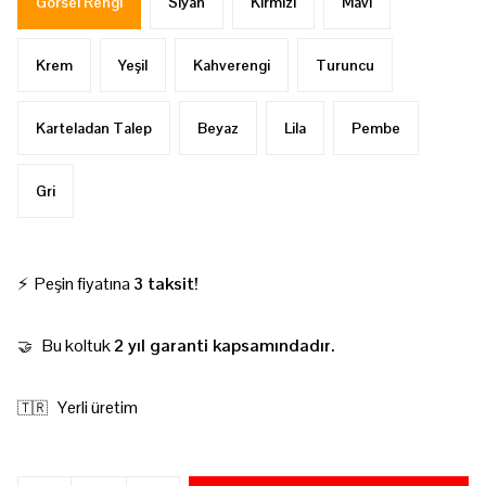
Görsel Rengi
Siyah
Kırmızı
Mavi
Krem
Yeşil
Kahverengi
Turuncu
Karteladan Talep
Beyaz
Lila
Pembe
Gri
⚡ Peşin fiyatına
3 taksit!
Bu koltuk
2 yıl garanti kapsamındadır.
🤝
Yerli üretim
🇹🇷