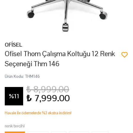
OFİSEL
Ofisel Thom Çalışma Koltuğu 12 Renk
Seçeneği Thm 146
Ürün Kodu
:
THM146
₺ 8,999.00
%
11
₺ 7,999.00
Havale ile ödemelerde %3 ekstra indirim!
renk tercihi