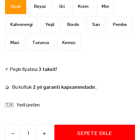
Siyah
Beyaz
Gri
Krem
Mor
Kahverengi
Yeşil
Bordo
Sarı
Pembe
Mavi
Turuncu
Kırmızı
⚡ Peşin fiyatına
3 taksit!
Bu koltuk
2 yıl garanti kapsamındadır.
🤝
Yerli üretim
🇹🇷
SEPETE EKLE