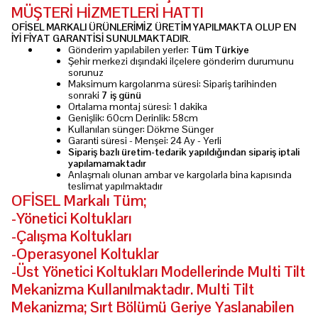
MÜŞTERİ HİZMETLERİ HATTI
OFİSEL MARKALI ÜRÜNLERİMİZ ÜRETİM YAPILMAKTA OLUP EN
İYİ FİYAT GARANTİSİ SUNULMAKTADIR.
Gönderim yapılabilen yerler:
Tüm Türkiye
Şehir merkezi dışındaki ilçelere gönderim durumunu
sorunuz
Maksimum kargolanma süresi: Sipariş tarihinden
sonraki
7 iş günü
Ortalama montaj süresi: 1 dakika
Genişlik: 60cm Derinlik: 58cm
Kullanılan sünger: Dökme Sünger
Garanti süresi - Menşei: 24 Ay - Yerli
Sipariş bazlı üretim-tedarik yapıldığından sipariş iptali
yapılamamaktadır
Anlaşmalı olunan ambar ve kargolarla bina kapısında
teslimat yapılmaktadır
OFİSEL Markalı Tüm;
-Yönetici Koltukları
-Çalışma Koltukları
-Operasyonel Koltuklar
-Üst Yönetici Koltukları Modellerinde Multi Tilt
Mekanizma Kullanılmaktadır. Multi Tilt
Mekanizma; Sırt Bölümü Geriye Yaslanabilen