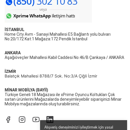
İSTANBUL
Home City Avm - Sanayi Mahallesi E5 Bağlantı yolu bulvarı
No:20/172 Kat:1 Mağaza:172 Pendik İstanbul
ANKARA
Aşağıöveçler Mahallesi Kabil Caddesi No:46/B Çankaya / ANKARA
İZMİR
Balatçık Mahallesi 8788/7 Sok. No:3/A Çiğli İzmir
MİNAR MOBİLYA (BAYİİ)
Türkiye Geneli 18 Mağazası ile xPrime Oyuncu Koltukları Çok
satan ürünlerini Mağazalarda deneyimleyebilir siparişinizi Minar
Mobilya mağazalarında oluşturabilirsiniz.
Alışveriş deneyiminizi iyileştirmek için yasal