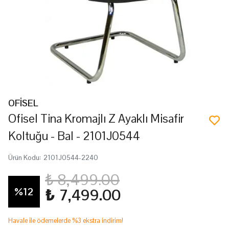
OFİSEL
Ofisel Tina Kromajlı Z Ayaklı Misafir
Koltuğu - Bal - 2101J0544
Ürün Kodu
:
2101J0544-2240
₺ 8,499.00
%
12
₺ 7,499.00
Havale ile ödemelerde %3 ekstra indirim!