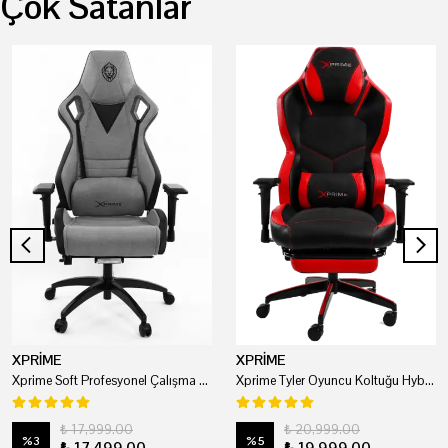
Çok Satanlar
XPRİME
XPRİME
Xprime Soft Profesyonel Çalışma Ve Oyuncu Koltuğu
Xprime Tyler Oyuncu Koltuğu Hybrid Kumaş Kırmızı
₺ 17,999.00
₺ 20,999.00
%
3
%
5
₺ 17,499.00
₺ 19,999.00