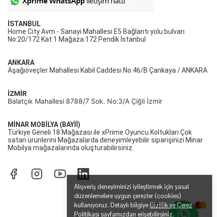
İSTANBUL
Home City Avm - Sanayi Mahallesi E5 Bağlantı yolu bulvarı
No:20/172 Kat:1 Mağaza:172 Pendik İstanbul
ANKARA
Aşağıöveçler Mahallesi Kabil Caddesi No:46/B Çankaya / ANKARA
İZMİR
Balatçık Mahallesi 8788/7 Sok. No:3/A Çiğli İzmir
MİNAR MOBİLYA (BAYİİ)
Türkiye Geneli 18 Mağazası ile xPrime Oyuncu Koltukları Çok
satan ürünlerini Mağazalarda deneyimleyebilir siparişinizi Minar
Mobilya mağazalarında oluşturabilirsiniz.
Alışveriş deneyiminizi iyileştirmek için yasal
düzenlemelere uygun çerezler (cookies)
kullanıyoruz. Detaylı bilgiye
Gizlilik ve Çerez
Politikası
sayfamızdan erişebilirsiniz.