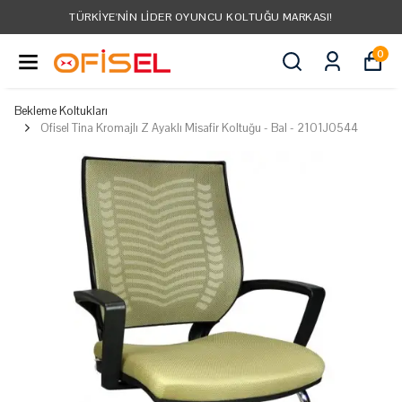
TÜRKIYE'NIN LIDER OYUNCU KOLTUĞU MARKASI!
0
Bekleme Koltukları
Ofisel Tina Kromajlı Z Ayaklı Misafir Koltuğu - Bal - 2101J0544