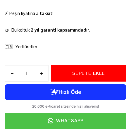
⚡ Peşin fiyatına
3 taksit!
Bu koltuk
2 yıl garanti kapsamındadır.
🤝
Yerli üretim
🇹🇷
SEPETE EKLE
WHATSAPP