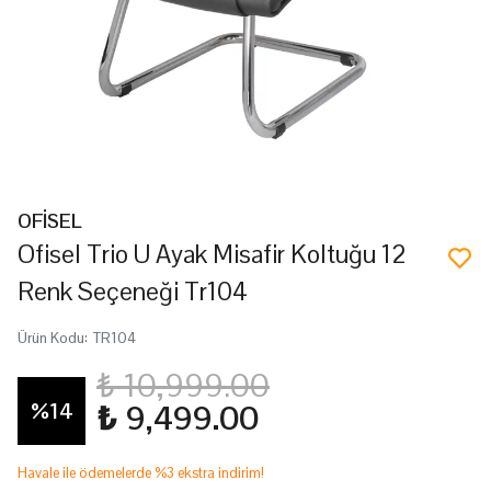
OFİSEL
Ofisel Trio U Ayak Misafir Koltuğu 12
Renk Seçeneği Tr104
Ürün Kodu
:
TR104
₺ 10,999.00
%
14
₺ 9,499.00
Havale ile ödemelerde %3 ekstra indirim!