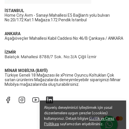
İSTANBUL
Home City Avm - Sanayi Mahallesi E5 Bağlantı yolu bulvarı
No:20/172 Kat:1 Mağaza:172 Pendik İstanbul
ANKARA
Aşağıöveçler Mahallesi Kabil Caddesi No:46/B Çankaya / ANKARA
İZMİR
Balatçık Mahallesi 8788/7 Sok. No:3/A Çiğli İzmir
MİNAR MOBİLYA (BAYİİ)
Türkiye Geneli 18 Mağazası ile xPrime Oyuncu Koltukları Çok
satan ürünlerini Mağazalarda deneyimleyebilir siparişinizi Minar
Mobilya mağazalarında oluşturabilirsiniz.
Alışveriş deneyiminizi iyileştirmek için yasal
düzenlemelere uygun çerezler (cookies)
kullanıyoruz. Detaylı bilgiye
Gizlilik ve Çerez
Politikası
sayfamızdan erişebilirsiniz.