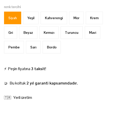
renk tercihi
Siyah
Yeşil
Kahverengi
Mor
Krem
Gri
Beyaz
Kırmızı
Turuncu
Mavi
Pembe
Sarı
Bordo
⚡ Peşin fiyatına
3 taksit!
Bu koltuk
2 yıl garanti kapsamındadır.
🤝
Yerli üretim
🇹🇷