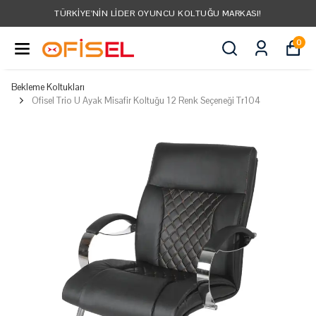
TÜRKIYE'NIN LIDER OYUNCU KOLTUĞU MARKASI!
0
Bekleme Koltukları
Ofisel Trio U Ayak Misafir Koltuğu 12 Renk Seçeneği Tr104