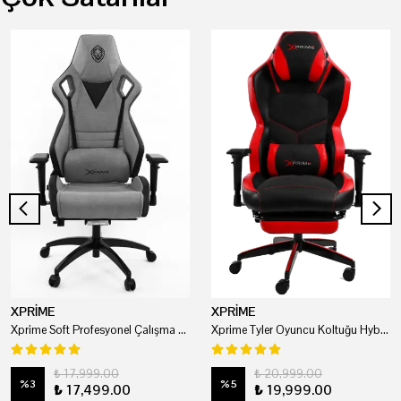
XPRİME
XPRİME
Xprime Soft Profesyonel Çalışma Ve Oyuncu Koltuğu
Xprime Tyler Oyuncu Koltuğu Hybrid Kumaş Kırmızı
₺ 17,999.00
₺ 20,999.00
%
3
%
5
₺ 17,499.00
₺ 19,999.00