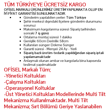
TÜM TÜRKİYE'YE ÜCRETSİZ KARGO
OFİSEL MARKALI ÜRÜNLERİMİZ ÜRETİM YAPILMAKTA OLUP EN
İYİ FİYAT GARANTİSİ SUNULMAKTADIR.
Gönderim yapılabilen yerler:
Tüm Türkiye
Şehir merkezi dışındaki ilçelere gönderim durumunu
sorunuz
Maksimum kargolanma süresi: Sipariş tarihinden
sonraki
7 iş günü
Ortalama montaj süresi: 1 dakika
Genişlik: 60cm Derinlik: 58cm
Kullanılan sünger: Dökme Sünger
Garanti süresi - Menşei: 24 Ay - Yerli
Sipariş bazlı üretim-tedarik yapıldığından sipariş iptali
yapılamamaktadır
Anlaşmalı olunan ambar ve kargolarla bina kapısında
teslimat yapılmaktadır
OFİSEL Markalı Tüm;
-Yönetici Koltukları
-Çalışma Koltukları
-Operasyonel Koltuklar
-Üst Yönetici Koltukları Modellerinde Multi Tilt
Mekanizma Kullanılmaktadır. Multi Tilt
Mekanizma; Sırt Bölümü Geriye Yaslanabilen