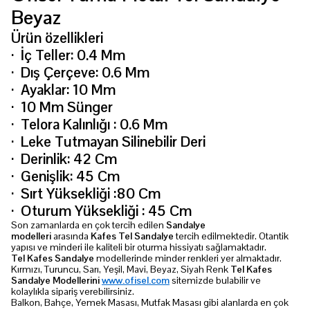
Beyaz
Ürün özellikleri
·
İç Teller: 0.4 Mm
·
Dış Çerçeve: 0.6 Mm
·
Ayaklar: 10 Mm
·
10 Mm Sünger
·
Telora Kalınlığı : 0.6 Mm
·
Leke Tutmayan Silinebilir Deri
·
Derinlik: 42 Cm
·
Genişlik: 45 Cm
·
Sırt Yüksekliği :80 Cm
·
Oturum Yüksekliği : 45 Cm
Son zamanlarda en çok tercih edilen
Sandalye
modelleri
arasında
Kafes Tel Sandalye
tercih edilmektedir. Otantik
yapısı ve minderi ile kaliteli bir oturma hissiyatı sağlamaktadır.
Tel Kafes Sandalye
modellerinde minder renkleri yer almaktadır.
Kırmızı, Turuncu, Sarı, Yeşil, Mavi, Beyaz, Siyah Renk
Tel Kafes
Sandalye Modellerini
www.ofisel.com
sitemizde bulabilir ve
kolaylıkla sipariş verebilirsiniz.
Balkon, Bahçe, Yemek Masası, Mutfak Masası gibi alanlarda en çok