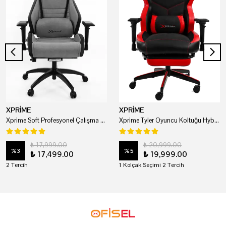
XPRİME
XPRİME
Xprime Soft Profesyonel Çalışma Ve Oyuncu Koltuğu
Xprime Tyler Oyuncu Koltuğu Hybrid Kumaş Kırmızı
₺ 17,999.00
₺ 20,999.00
%
3
%
5
₺ 17,499.00
₺ 19,999.00
2 Tercih
1 Kolçak Seçimi 2 Tercih