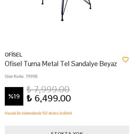
OFİSEL
Ofisel Turna Metal Tel Sandalye Beyaz
Ürün Kodu
:
7999B
₺ 7,999.00
%
19
₺ 6,499.00
Havale ile ödemelerde %3 ekstra indirim!
STOKTA YOK