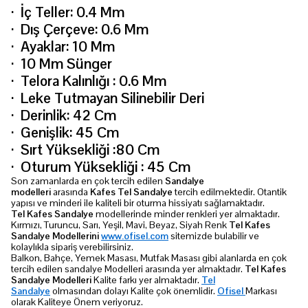
·
İç Teller: 0.4 Mm
·
Dış Çerçeve: 0.6 Mm
·
Ayaklar: 10 Mm
·
10 Mm Sünger
·
Telora Kalınlığı : 0.6 Mm
·
Leke Tutmayan Silinebilir Deri
·
Derinlik: 42 Cm
·
Genişlik: 45 Cm
·
Sırt Yüksekliği :80 Cm
·
Oturum Yüksekliği : 45 Cm
Son zamanlarda en çok tercih edilen
Sandalye
modelleri
arasında
Kafes Tel Sandalye
tercih edilmektedir. Otantik
yapısı ve minderi ile kaliteli bir oturma hissiyatı sağlamaktadır.
Tel Kafes Sandalye
modellerinde minder renkleri yer almaktadır.
Kırmızı, Turuncu, Sarı, Yeşil, Mavi, Beyaz, Siyah Renk
Tel Kafes
Sandalye Modellerini
www.ofisel.com
sitemizde bulabilir ve
kolaylıkla sipariş verebilirsiniz.
Balkon, Bahçe, Yemek Masası, Mutfak Masası gibi alanlarda en çok
tercih edilen sandalye Modelleri arasında yer almaktadır.
Tel Kafes
Sandalye Modelleri
Kalite farkı yer almaktadır.
Tel
Sandalye
olmasından dolayı Kalite çok önemlidir.
Ofisel
Markası
olarak Kaliteye Önem veriyoruz.