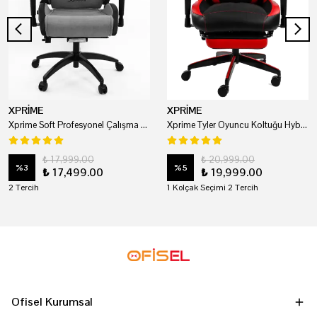
XPRİME
XPRİME
Xprime Soft Profesyonel Çalışma Ve Oyuncu Koltuğu
Xprime Tyler Oyuncu Koltuğu Hybrid Kumaş Kırmızı
₺ 17,999.00
₺ 20,999.00
%
3
%
5
₺ 17,499.00
₺ 19,999.00
2 Tercih
1 Kolçak Seçimi 2 Tercih
Ofisel Kurumsal