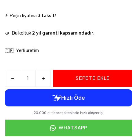
⚡ Peşin fiyatına
3 taksit!
Bu koltuk
2 yıl garanti kapsamındadır.
🤝
Yerli üretim
🇹🇷
SEPETE EKLE
WHATSAPP