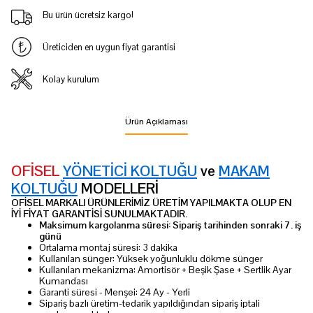
Bu ürün ücretsiz kargo!
Üreticiden en uygun fiyat garantisi
Kolay kurulum
Ürün Açıklaması
OFİSEL
YÖNETİCİ KOLTUĞU
ve
MAKAM
KOLTUĞU
MODELLERİ
OFİSEL MARKALI ÜRÜNLERİMİZ ÜRETİM YAPILMAKTA OLUP EN
İYİ FİYAT GARANTİSİ SUNULMAKTADIR.
Maksimum kargolanma süresi: Sipariş tarihinden sonraki 7. iş
günü
Ortalama montaj süresi: 3 dakika
Kullanılan sünger: Yüksek yoğunluklu dökme sünger
Kullanılan mekanizma: Amortisör + Beşik Şase + Sertlik Ayar
Kumandası
Garanti süresi - Menşei: 24 Ay - Yerli
Sipariş bazlı üretim-tedarik yapıldığından sipariş iptali