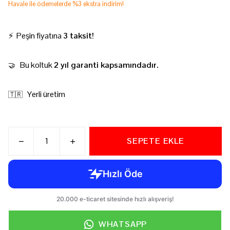
Havale ile ödemelerde %3 ekstra indirim!
⚡ Peşin fiyatına
3 taksit!
Bu koltuk
2 yıl garanti kapsamındadır.
🤝
Yerli üretim
🇹🇷
SEPETE EKLE
WHATSAPP