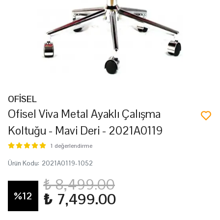
OFİSEL
Ofisel Viva Metal Ayaklı Çalışma
Koltuğu - Mavi Deri - 2021A0119
1 değerlendirme
Ürün Kodu
:
2021A0119-1052
₺ 8,499.00
%
12
₺ 7,499.00