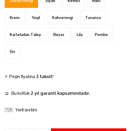
Görsel Rengi
Siyah
Kırmızı
Mavi
Krem
Yeşil
Kahverengi
Turuncu
Karteladan Talep
Beyaz
Lila
Pembe
Gri
⚡ Peşin fiyatına
3 taksit!
Bu koltuk
2 yıl garanti kapsamındadır.
🤝
Yerli üretim
🇹🇷