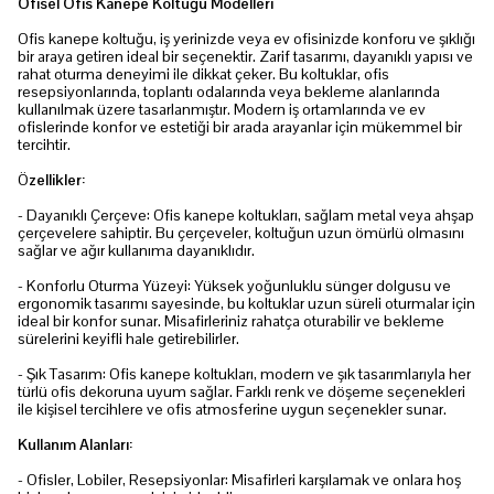
Ofisel Ofis Kanepe Koltuğu Modelleri
Ofis kanepe koltuğu, iş yerinizde veya ev ofisinizde konforu ve şıklığı
bir araya getiren ideal bir seçenektir. Zarif tasarımı, dayanıklı yapısı ve
rahat oturma deneyimi ile dikkat çeker. Bu koltuklar, ofis
resepsiyonlarında, toplantı odalarında veya bekleme alanlarında
kullanılmak üzere tasarlanmıştır. Modern iş ortamlarında ve ev
ofislerinde konfor ve estetiği bir arada arayanlar için mükemmel bir
tercihtir.
Ö
zellikler:
- Dayanıklı Çerçeve: Ofis kanepe koltukları, sağlam metal veya ahşap
çerçevelere sahiptir. Bu çerçeveler, koltuğun uzun ömürlü olmasını
sağlar ve ağır kullanıma dayanıklıdır.
- Konforlu Oturma Yüzeyi: Yüksek yoğunluklu sünger dolgusu ve
ergonomik tasarımı sayesinde, bu koltuklar uzun süreli oturmalar için
ideal bir konfor sunar. Misafirleriniz rahatça oturabilir ve bekleme
sürelerini keyifli hale getirebilirler.
- Şık Tasarım: Ofis kanepe koltukları, modern ve şık tasarımlarıyla her
türlü ofis dekoruna uyum sağlar. Farklı renk ve döşeme seçenekleri
ile kişisel tercihlere ve ofis atmosferine uygun seçenekler sunar.
Kullanım Alanları:
- Ofisler, Lobiler, Resepsiyonlar: Misafirleri karşılamak ve onlara hoş