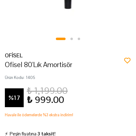
OFİSEL
Ofisel 80'Lık Amortisör
Ürün Kodu
:
1405
₺ 1,199.00
%
17
₺ 999.00
Havale ile ödemelerde %3 ekstra indirim!
⚡ Peşin fiyatına
3 taksit!