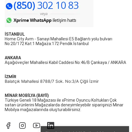
İSTANBUL
Home City Avm - Sanayi Mahallesi E5 Bağlantı yolu bulvarı
No:20/172 Kat:1 Mağaza:172 Pendik İstanbul
ANKARA
Aşağıöveçler Mahallesi Kabil Caddesi No:46/B Çankaya / ANKARA
İZMİR
Balatçık Mahallesi 8788/7 Sok. No:3/A Çiğli İzmir
MİNAR MOBİLYA (BAYİİ)
Türkiye Geneli 18 Mağazası ile xPrime Oyuncu Koltukları Çok
satan ürünlerini Mağazalarda deneyimleyebilir siparişinizi Minar
Mobilya mağazalarında oluşturabilirsiniz.