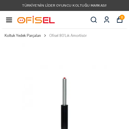
TÜRKIYE'NIN LIDER OYUNCU KOLTUĞU MARKASI!
0
Koltuk Yedek Parçaları
Ofisel 80'Lık Amortisör