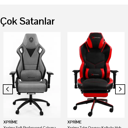
Çok Satanlar
XPRİME
XPRİME
Xprime Soft Profesyonel Çalışma Ve Oyuncu Koltuğu
Xprime Tyler Oyuncu Koltuğu Hybrid Kumaş Kırmızı