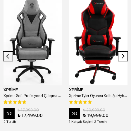
XPRİME
XPRİME
Xprime Soft Profesyonel Çalışma Ve Oyuncu Koltuğu
Xprime Tyler Oyuncu Koltuğu Hybrid Kumaş Kırmızı
₺ 17,999.00
₺ 20,999.00
%
3
%
5
₺ 17,499.00
₺ 19,999.00
2 Tercih
1 Kolçak Seçimi 2 Tercih