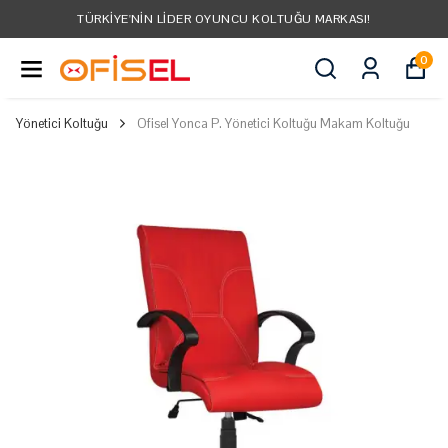
TÜRKIYE'NIN LIDER OYUNCU KOLTUĞU MARKASI!
0
Yönetici Koltuğu
Ofisel Yonca P. Yönetici Koltuğu Makam Koltuğu