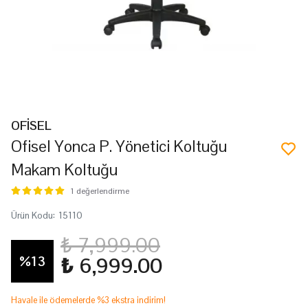
OFİSEL
Ofisel Yonca P. Yönetici Koltuğu
Makam Koltuğu
1 değerlendirme
Ürün Kodu
:
15110
₺ 7,999.00
%
13
₺ 6,999.00
Havale ile ödemelerde %3 ekstra indirim!