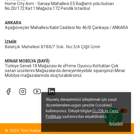
Home City Avm - Sanayi Mahallesi E5 Bağlantı yolu bulvarı
No:20/172 Kat:1 Mağaza:172 Pendik İstanbul
ANKARA
Aşağıöveçler Mahallesi Kabil Caddesi No:46/B Çankaya / ANKARA
İZMİR
Balatçık Mahallesi 8788/7 Sok. No:3/A Çiğli İzmir
MİNAR MOBİLYA (BAYİİ)
Türkiye Geneli 18 Mağazası ile xPrime Oyuncu Koltukları Çok
satan ürünlerini Mağazalarda deneyimleyebilir siparişinizi Minar
Mobilya mağazalarında oluşturabilirsiniz.
Alışveriş deneyiminizi iyileştirmek için yasal
düzenlemelere uygun çerezler (cookies)
kullanıyoruz. Detaylı bilgiye
Gizlilik ve Çerez
Politikası
sayfamızdan erişebilirsiniz.
Anladım
© 2024 Tüm Hakları Saklıdır.