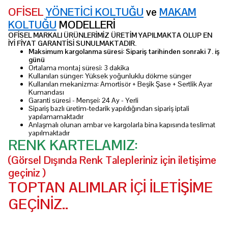
OFİSEL
YÖNETİCİ KOLTUĞU
ve
MAKAM
KOLTUĞU
MODELLERİ
OFİSEL MARKALI ÜRÜNLERİMİZ ÜRETİM YAPILMAKTA OLUP EN
İYİ FİYAT GARANTİSİ SUNULMAKTADIR.
Maksimum kargolanma süresi: Sipariş tarihinden sonraki 7. iş
günü
Ortalama montaj süresi: 3 dakika
Kullanılan sünger: Yüksek yoğunluklu dökme sünger
Kullanılan mekanizma: Amortisör + Beşik Şase + Sertlik Ayar
Kumandası
Garanti süresi - Menşei: 24 Ay - Yerli
Sipariş bazlı üretim-tedarik yapıldığından sipariş iptali
yapılamamaktadır
Anlaşmalı olunan ambar ve kargolarla bina kapısında teslimat
yapılmaktadır
RENK KARTELAMIZ:
(Görsel Dışında Renk Talepleriniz için iletişime
geçiniz )
TOPTAN ALIMLAR İÇİ İLETİŞİME
GEÇİNİZ..