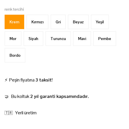
renk tercihi
Krem
Kırmızı
Gri
Beyaz
Yeşil
Mor
Siyah
Turuncu
Mavi
Pembe
Bordo
⚡ Peşin fiyatına
3 taksit!
Bu koltuk
2 yıl garanti kapsamındadır.
🤝
Yerli üretim
🇹🇷