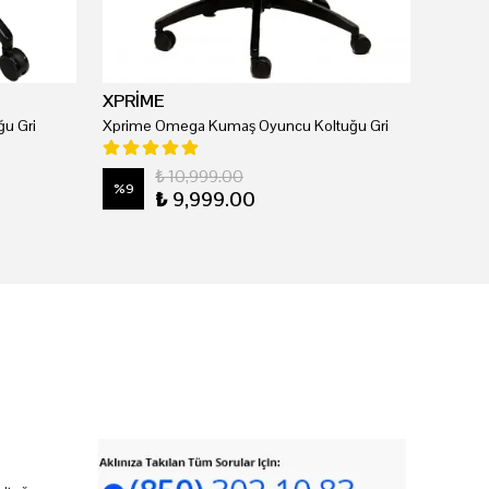
XPRİME
u Gri
Xprime Omega Kumaş Oyuncu Koltuğu Gri
₺ 10,999.00
%
9
₺ 9,999.00