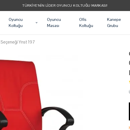
TÜM ÜRÜNLER ÜCRETSIZ KARGO
Oyuncu
Oyuncu
Ofis
Kanepe
Koltuğu
Masası
Koltuğu
Grubu
k Seçeneği Ynst 197