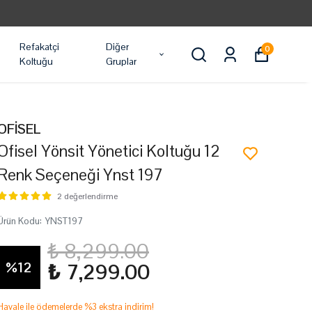
Refakatçi
Diğer
0
Koltuğu
Gruplar
OFİSEL
Ofisel Yönsit Yönetici Koltuğu 12
Renk Seçeneği Ynst 197
2 değerlendirme
Ürün Kodu
:
YNST197
₺ 8,299.00
%
12
₺ 7,299.00
Havale ile ödemelerde %3 ekstra indirim!