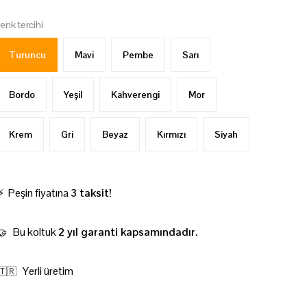
renk tercihi
Turuncu
Mavi
Pembe
Sarı
Bordo
Yeşil
Kahverengi
Mor
Krem
Gri
Beyaz
Kırmızı
Siyah
⚡ Peşin fiyatına
3 taksit!
Bu koltuk
2 yıl garanti kapsamındadır.
🤝
Yerli üretim
🇹🇷