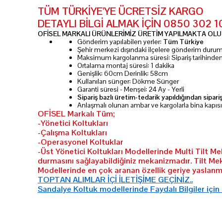
TÜM TÜRKİYE'YE ÜCRETSİZ KARGO
DETAYLI BİLGİ ALMAK İÇİN 0850 302 
OFİSEL MARKALI ÜRÜNLERİMİZ ÜRETİM YAPILMAKTA OLUP
Gönderim yapılabilen yerler:
Tüm Türkiye
Şehir merkezi dışındaki ilçelere gönderim dur
Maksimum kargolanma süresi: Sipariş tarihinde
Ortalama montaj süresi: 1 dakika
Genişlik: 60cm Derinlik: 58cm
Kullanılan sünger: Dökme Sünger
Garanti süresi - Menşei: 24 Ay - Yerli
Sipariş bazlı üretim-tedarik yapıldığından sipari
Anlaşmalı olunan ambar ve kargolarla bina kapıs
OFİSEL Markalı Tüm;
-Yönetici Koltukları
-Çalışma Koltukları
-Operasyonel Koltuklar
-Üst Yönetici Koltukları Modellerinde Multi Tilt M
durmasını sağlayabildiğiniz mekanizmadır. Tilt Me
Modellerinde en çok aranan özellik geriye yaslanma
TOPTAN ALIMLAR İÇİ İLETİŞİME GEÇİNİZ..
Sandalye Koltuk modellerinde Faydalı Bilgiler için