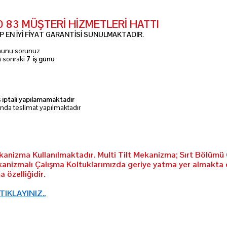
10 83 MÜŞTERİ HİZMETLERİ HATTI
 EN İYİ FİYAT GARANTİSİ SUNULMAKTADIR.
umunu sorunuz
n sonraki
7 iş günü
ş iptali yapılamamaktadır
ında teslimat yapılmaktadır
ekanizma Kullanılmaktadır. Multi Tilt Mekanizma; Sırt Bölümü 
kanizmalı Çalışma Koltuklarımızda geriye yatma yer almakta 
 özelliğidir.
 TIKLAYINIZ..