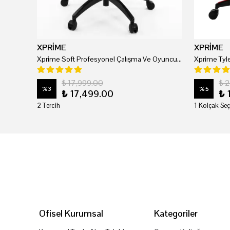
XPRİME
XPRİME
Xprime Soft Profesyonel Çalışma Ve Oyuncu Koltuğu
₺ 17,999.00
₺ 
%
3
%
5
₺ 17,499.00
₺ 
2 Tercih
1 Kolçak Seç
Ofisel Kurumsal
Kategoriler