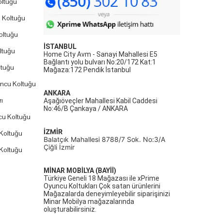
ltuğu
 Koltuğu
oltuğu
İSTANBUL
ltuğu
Home City Avm - Sanayi Mahallesi E5
Bağlantı yolu bulvarı No:20/172 Kat:1
ltuğu
Mağaza:172 Pendik İstanbul
uncu Koltuğu
ANKARA
ı
Aşağıöveçler Mahallesi Kabil Caddesi
No:46/B Çankaya / ANKARA
cu Koltuğu
İZMİR
Koltuğu
Balatçık Mahallesi 8788/7 Sok. No:3/A
Çiğli İzmir
Koltuğu
MİNAR MOBİLYA (BAYİİ)
Türkiye Geneli 18 Mağazası ile xPrime
Oyuncu Koltukları Çok satan ürünlerini
Mağazalarda deneyimleyebilir siparişinizi
Minar Mobilya mağazalarında
oluşturabilirsiniz.