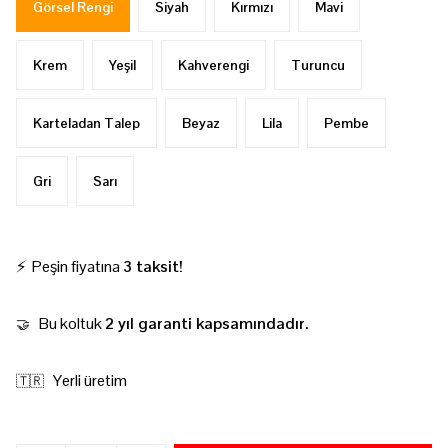
Görsel Rengi
Siyah
Kırmızı
Mavi
Krem
Yeşil
Kahverengi
Turuncu
Karteladan Talep
Beyaz
Lila
Pembe
Gri
Sarı
⚡ Peşin fiyatına
3 taksit!
Bu koltuk
2 yıl garanti kapsamındadır.
🤝
Yerli üretim
🇹🇷