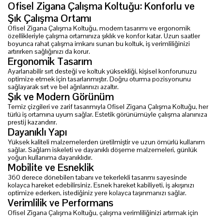
Ofisel Zigana Çalışma Koltuğu: Konforlu ve
Şık Çalışma Ortamı
Ofisel Zigana Çalışma Koltuğu, modern tasarımı ve ergonomik
özellikleriyle çalışma ortamınıza şıklık ve konfor katar. Uzun saatler
boyunca rahat çalışma imkanı sunan bu koltuk, iş verimliliğinizi
artırırken sağlığınızı da korur.
Ergonomik Tasarım
Ayarlanabilir sırt desteği ve koltuk yüksekliği, kişisel konforunuzu
optimize etmek için tasarlanmıştır. Doğru oturma pozisyonunu
sağlayarak sırt ve bel ağrılarınızı azaltır.
Şık ve Modern Görünüm
Temiz çizgileri ve zarif tasarımıyla Ofisel Zigana Çalışma Koltuğu, her
türlü iş ortamına uyum sağlar. Estetik görünümüyle çalışma alanınıza
prestij kazandırır.
Dayanıklı Yapı
Yüksek kaliteli malzemelerden üretilmiştir ve uzun ömürlü kullanım
sağlar. Sağlam iskeleti ve dayanıklı döşeme malzemeleri, günlük
yoğun kullanıma dayanıklıdır.
Mobilite ve Esneklik
360 derece dönebilen tabanı ve tekerlekli tasarımı sayesinde
kolayca hareket edebilirsiniz. Esnek hareket kabiliyeti, iş akışınızı
optimize ederken, istediğiniz yere kolayca taşınmanızı sağlar.
Verimlilik ve Performans
Ofisel Zigana Çalışma Koltuğu, çalışma verimliliğinizi artırmak için