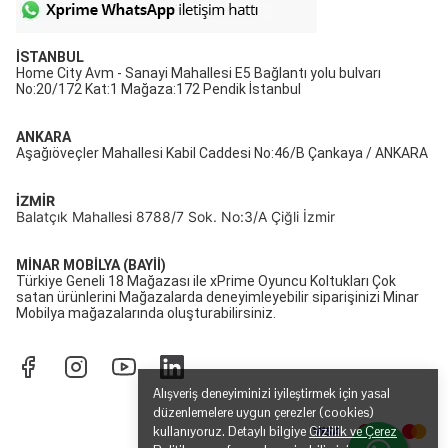
İSTANBUL
Home City Avm - Sanayi Mahallesi E5 Bağlantı yolu bulvarı
No:20/172 Kat:1 Mağaza:172 Pendik İstanbul
ANKARA
Aşağıöveçler Mahallesi Kabil Caddesi No:46/B Çankaya / ANKARA
İZMİR
Balatçık Mahallesi 8788/7 Sok. No:3/A Çiğli İzmir
MİNAR MOBİLYA (BAYİİ)
Türkiye Geneli 18 Mağazası ile xPrime Oyuncu Koltukları Çok
satan ürünlerini Mağazalarda deneyimleyebilir siparişinizi Minar
Mobilya mağazalarında oluşturabilirsiniz.
Alışveriş deneyiminizi iyileştirmek için yasal
düzenlemelere uygun çerezler (cookies)
kullanıyoruz. Detaylı bilgiye
Gizlilik ve Çerez