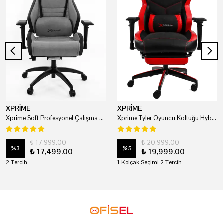
XPRİME
XPRİME
Xprime Soft Profesyonel Çalışma Ve Oyuncu Koltuğu
Xprime Tyler Oyuncu Koltuğu Hybrid Kumaş Kırmızı
₺ 17,999.00
₺ 20,999.00
%
3
%
5
₺ 17,499.00
₺ 19,999.00
2 Tercih
1 Kolçak Seçimi 2 Tercih