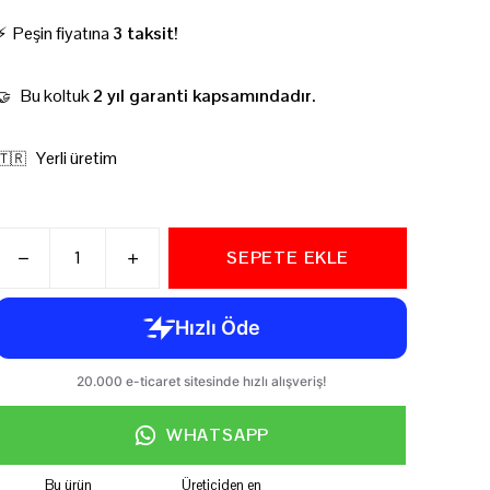
⚡ Peşin fiyatına
3 taksit!
Bu koltuk
2 yıl garanti kapsamındadır.
🤝
Yerli üretim
🇹🇷
SEPETE EKLE
WHATSAPP
Bu ürün
Üreticiden en