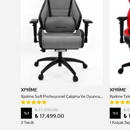
XPRİME
XPRİME
Xprime Soft Profesyonel Çalışma Ve Oyuncu Koltuğu
₺ 17,999.00
₺ 
%
3
%
5
₺ 17,499.00
₺ 
2 Tercih
1 Kolçak Seç