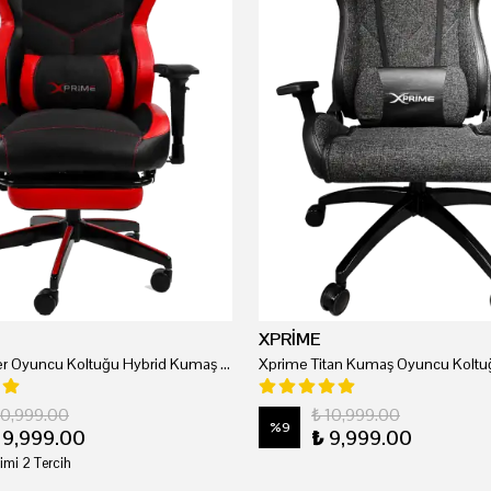
XPRİME
Xprime Tyler Oyuncu Koltuğu Hybrid Kumaş Kırmızı
Xprime Titan Kumaş Oyuncu Koltuğ
20,999.00
₺ 10,999.00
%
9
19,999.00
₺ 9,999.00
imi 2 Tercih