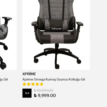
XPRİME
u Gri
Xprime Omega Kumaş Oyuncu Koltuğu Gri
₺ 10,999.00
%
9
₺ 9,999.00