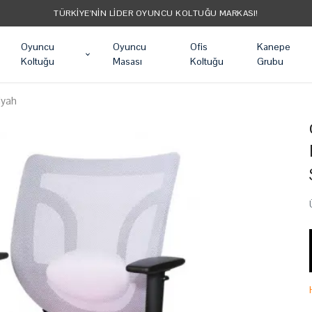
TÜRKIYE'NIN LIDER OYUNCU KOLTUĞU MARKASI!
Oyuncu
Oyuncu
Ofis
Kanepe
Koltuğu
Masası
Koltuğu
Grubu
iyah