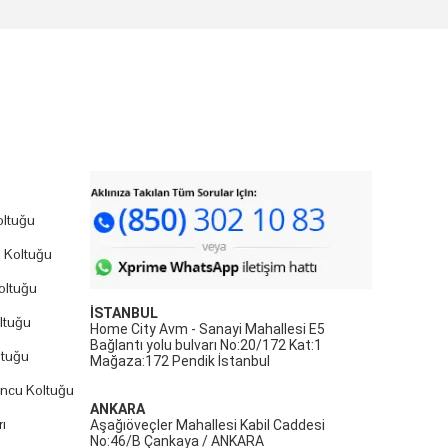
ltuğu
 Koltuğu
oltuğu
İSTANBUL
ltuğu
Home City Avm - Sanayi Mahallesi E5
Bağlantı yolu bulvarı No:20/172 Kat:1
ltuğu
Mağaza:172 Pendik İstanbul
uncu Koltuğu
ANKARA
ı
Aşağıöveçler Mahallesi Kabil Caddesi
No:46/B Çankaya / ANKARA