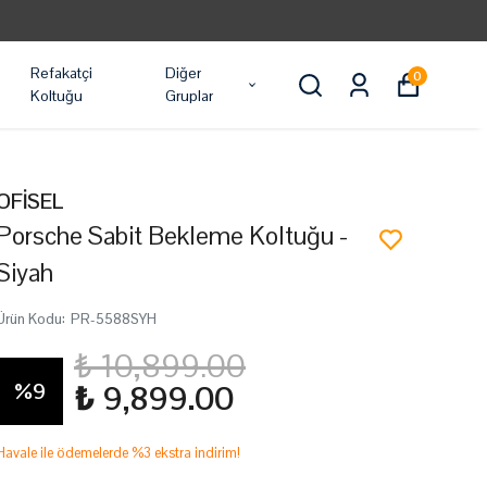
Refakatçi
Diğer
0
Koltuğu
Gruplar
OFİSEL
Porsche Sabit Bekleme Koltuğu -
Siyah
Ürün Kodu
:
PR-5588SYH
₺ 10,899.00
%
9
₺ 9,899.00
Havale ile ödemelerde %3 ekstra indirim!