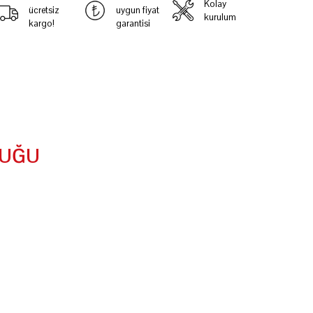
Kolay
ücretsiz
uygun fiyat
kurulum
kargo!
garantisi
TUĞU