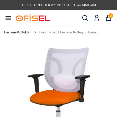
TÜRKIYE'NIN LIDER OYUNCU KOLTUĞU MARKASI!
0
Bekleme Koltukları
Porsche Sabit Bekleme Koltuğu - Turuncu