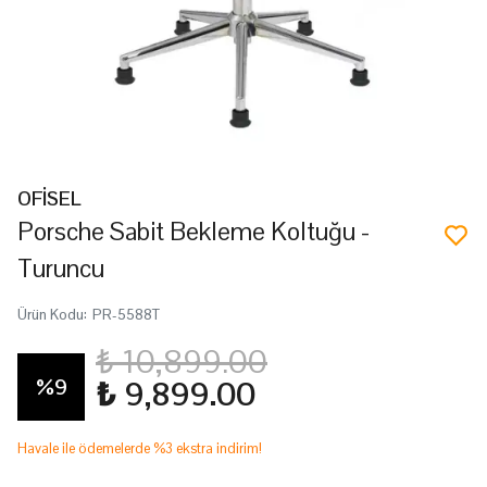
OFİSEL
Porsche Sabit Bekleme Koltuğu -
Turuncu
Ürün Kodu
:
PR-5588T
₺ 10,899.00
%
9
₺ 9,899.00
Havale ile ödemelerde %3 ekstra indirim!