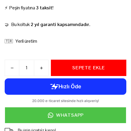
⚡ Peşin fiyatına
3 taksit!
Bu koltuk
2 yıl garanti kapsamındadır.
🤝
Yerli üretim
🇹🇷
SEPETE EKLE
WHATSAPP
Bu ürün ücretsiz kargo!