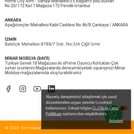
Home City Avm - Sanayi Mahallesi E5 Bağlantı yolu bulvarı
No:20/172 Kat:1 Mağaza:172 Pendik İstanbul
ANKARA
Aşağıöveçler Mahallesi Kabil Caddesi No:46/B Çankaya / ANKARA
İZMİR
Balatçık Mahallesi 8788/7 Sok. No:3/A Çiğli İzmir
MİNAR MOBİLYA (BAYİİ)
Türkiye Geneli 18 Mağazası ile xPrime Oyuncu Koltukları Çok
satan ürünlerini Mağazalarda deneyimleyebilir siparişinizi Minar
Mobilya mağazalarında oluşturabilirsiniz.
Alışveriş deneyiminizi iyileştirmek için yasal
düzenlemelere uygun çerezler (cookies)
kullanıyoruz. Detaylı bilgiye
Gizlilik ve Çerez
Politikası
sayfamızdan erişebilirsiniz.
Anladım
© 2024 Tüm Hakları Saklıdır.