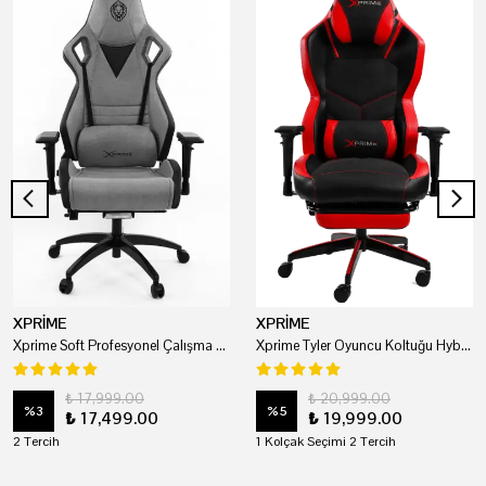
XPRİME
XPRİME
Xprime Soft Profesyonel Çalışma Ve Oyuncu Koltuğu
Xprime Tyler Oyuncu Koltuğu Hybrid Kumaş Kırmızı
₺ 17,999.00
₺ 20,999.00
%
3
%
5
₺ 17,499.00
₺ 19,999.00
2 Tercih
1 Kolçak Seçimi 2 Tercih