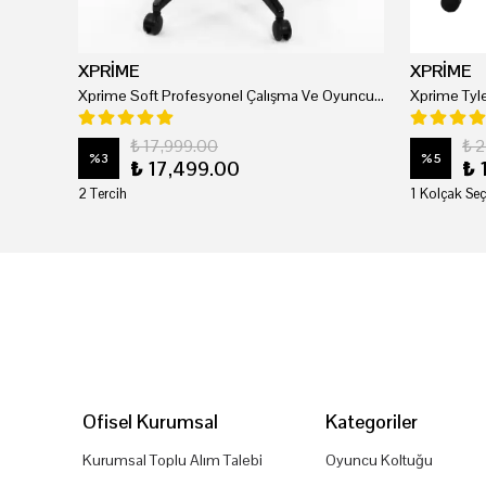
XPRİME
XPRİME
Xprime Soft Profesyonel Çalışma Ve Oyuncu Koltuğu
₺ 17,999.00
₺ 
%
3
%
5
₺ 17,499.00
₺ 
2 Tercih
1 Kolçak Seç
Ofisel Kurumsal
Kategoriler
Kurumsal Toplu Alım Talebi
Oyuncu Koltuğu