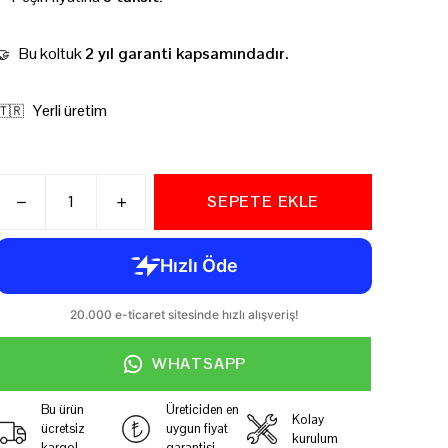
Bu koltuk
2 yıl garanti kapsamındadır.
🤝
Yerli üretim
🇹🇷
SEPETE EKLE
WHATSAPP
Bu ürün
Üreticiden en
Kolay
ücretsiz
uygun fiyat
kurulum
kargo!
garantisi