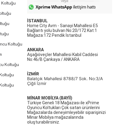
 Koltuğu
oltuğu
İSTANBUL
ltuğu
Home City Avm - Sanayi Mahallesi E5
Bağlantı yolu bulvarı No:20/172 Kat:1
ltuğu
Mağaza:172 Pendik İstanbul
uncu Koltuğu
ANKARA
ı
Aşağıöveçler Mahallesi Kabil Caddesi
No:46/B Çankaya / ANKARA
cu Koltuğu
İZMİR
Koltuğu
Balatçık Mahallesi 8788/7 Sok. No:3/A
Çiğli İzmir
Koltuğu
MİNAR MOBİLYA (BAYİİ)
Türkiye Geneli 18 Mağazası ile xPrime
Oyuncu Koltukları Çok satan ürünlerini
Mağazalarda deneyimleyebilir siparişinizi
Minar Mobilya mağazalarında
oluşturabilirsiniz.