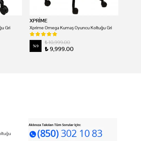
XPRİME
u Gri
Xprime Omega Kumaş Oyuncu Koltuğu Gri
₺ 10,999.00
%
9
₺ 9,999.00
ltuğu