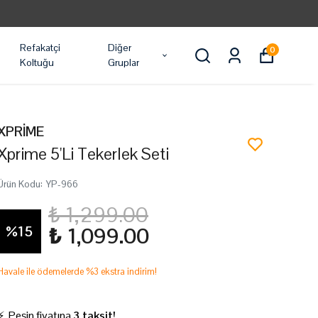
Refakatçi
Diğer
0
Koltuğu
Gruplar
XPRİME
Xprime 5'Li Tekerlek Seti
Ürün Kodu
:
YP-966
₺ 1,299.00
%
15
₺ 1,099.00
Havale ile ödemelerde %3 ekstra indirim!
⚡ Peşin fiyatına
3 taksit!