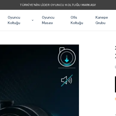
TÜRKIYE'NIN LIDER OYUNCU KOLTUĞU MARKASI!
Oyuncu
Oyuncu
Ofis
Kanepe
Koltuğu
Masası
Koltuğu
Grubu