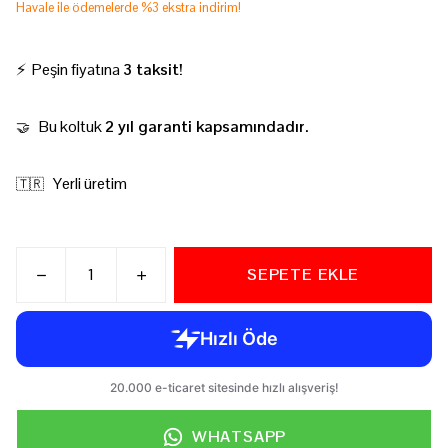
Havale ile ödemelerde %3 ekstra indirim!
⚡ Peşin fiyatına
3 taksit!
Bu koltuk
2 yıl garanti kapsamındadır.
🤝
Yerli üretim
🇹🇷
SEPETE EKLE
WHATSAPP