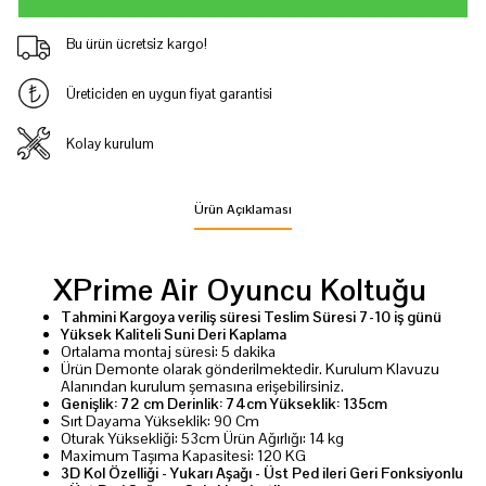
Bu ürün ücretsiz kargo!
Üreticiden en uygun fiyat garantisi
Kolay kurulum
Ürün Açıklaması
XPrime Air Oyuncu Koltuğu
Tahmini Kargoya
veriliş süresi
Teslim Süresi 7-10 iş günü
Yüksek Kaliteli Suni Deri Kaplama
Ortalama montaj süresi: 5 dakika
Ürün Demonte olarak gönderilmektedir. Kurulum Klavuzu
Alanından kurulum şemasına erişebilirsiniz.
Genişlik: 72 cm Derinlik: 74cm Yükseklik: 135cm
Sırt Dayama Yükseklik: 90 Cm
Oturak Yüksekliği: 53cm Ürün Ağırlığı: 14 kg
Maximum Taşıma Kapasitesi: 120 KG
3D Kol Özelliği - Yukarı Aşağı - Üst Ped ileri Geri Fonksiyonlu