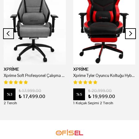
XPRİME
XPRİME
Xprime Soft Profesyonel Çalışma Ve Oyuncu Koltuğu
Xprime Tyler Oyuncu Koltuğu Hybrid Kumaş Kırmızı
₺ 17,999.00
₺ 20,999.00
%
3
%
5
₺ 17,499.00
₺ 19,999.00
2 Tercih
1 Kolçak Seçimi 2 Tercih