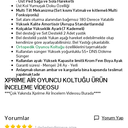
- Üst Ped Sağa ve Sola Hareketli
Üst Kol Yumuşak Doku Özelliği
Multi Tilt Mekanizma (Sırt kısmı Yatmalı ve kitlemeli Multi
Fonksiyonlu)
Sırt alanı oturma alanından bağımsız 180 Derece Yatabilir
Yüksek Kalite Amortisör (Avrupa Standartlarında)
Kolçaklar Yükseklik Ayarlı (7 Kademeli)
Bel desteği ve Sırt Destekli 2 Adet yastık
Bel destekli yastık Yukarı aşağı hareket edebilmekte olup
kendinize göre ayarlayabilirsiniz. Bel Yastığı çıkarılabilir.
Ortopedik Oyuncu Koltuğu
özelliklerini taşımaktadır
Kullanılan sünger: Yüksek yoğunluklu 55+ DNS Dökme
Sünger
Kullanılan ayak: Yüksek Kapasite limitli Krom Fırın Boya Ayak
Garanti süresi - Menşei: 24 Ay - Yerli
Anlaşmalı olunan ambar ve kargolarla bina kapısında teslimat
yapılmaktadır
XPRİME AİR OYUNCU KOLTUĞU ÜRÜN
İNCELEME VİDEOSU
***Çok Yakında Xprime Air İncelem Videosu Burada****
Yorumlar
Yorum Yap
1 değerlendirmeye göre