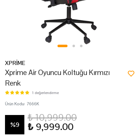
XPRİME
Xprime Air Oyuncu Koltuğu Kırmızı
Renk
1 değerlendirme
Ürün Kodu
:
7666K
₺ 10,999.00
%
9
₺ 9,999.00