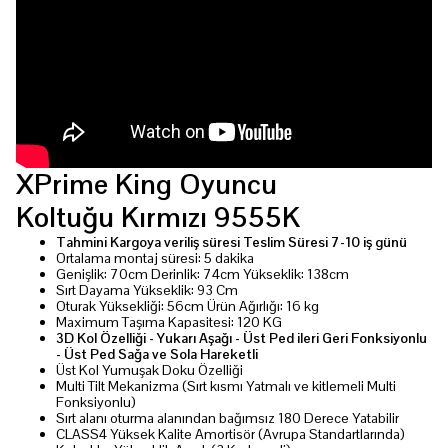
XPrime King Oyuncu
Koltuğu Kırmızı 9555K
Tahmini Kargoya veriliş süresi
Teslim Süresi 7-10 iş günü
Ortalama montaj süresi: 5 dakika
Genişlik: 70cm Derinlik: 74cm Yükseklik: 138cm
Sırt Dayama Yükseklik: 93 Cm
Oturak Yüksekliği: 56cm Ürün Ağırlığı: 16 kg
Maximum Taşıma Kapasitesi: 120 KG
3D Kol Özelliği - Yukarı Aşağı - Üst Ped ileri Geri Fonksiyonlu
- Üst Ped Sağa ve Sola Hareketli
Üst Kol Yumuşak Doku Özelliği
Multi Tilt Mekanizma (Sırt kısmı Yatmalı ve kitlemeli Multi
Fonksiyonlu)
Sırt alanı oturma alanından bağımsız 180 Derece Yatabilir
CLASS4 Yüksek Kalite Amortisör (Avrupa Standartlarında)