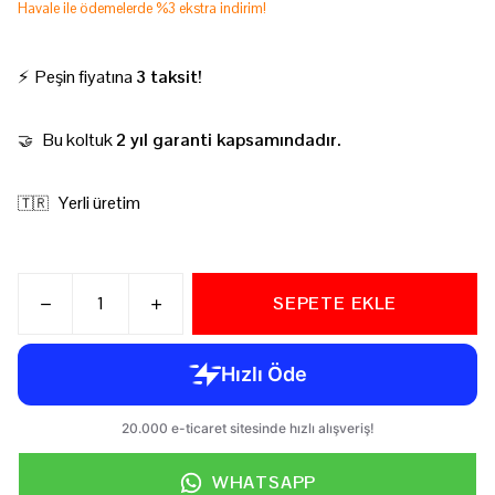
Havale ile ödemelerde %3 ekstra indirim!
⚡ Peşin fiyatına
3 taksit!
Bu koltuk
2 yıl garanti kapsamındadır.
🤝
Yerli üretim
🇹🇷
SEPETE EKLE
WHATSAPP