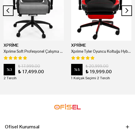
XPRİME
XPRİME
Xprime Soft Profesyonel Çalışma Ve Oyuncu Koltuğu
Xprime Tyler Oyuncu Koltuğu Hybrid Kumaş Kırmızı
₺ 17,999.00
₺ 20,999.00
%
3
%
5
₺ 17,499.00
₺ 19,999.00
2 Tercih
1 Kolçak Seçimi 2 Tercih
Ofisel Kurumsal