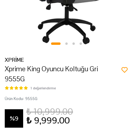
XPRİME
Xprime King Oyuncu Koltuğu Gri
9555G
1 değerlendirme
Ürün Kodu
:
9555G
₺ 10,999.00
%
9
₺ 9,999.00