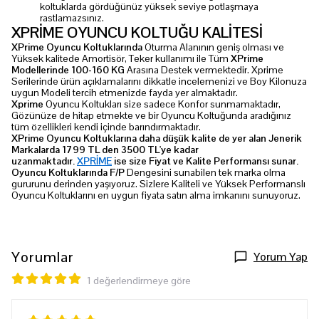
koltuklarda gördüğünüz yüksek seviye potlaşmaya
rastlamazsınız.
XPRİME OYUNCU KOLTUĞU KALİTESİ
XPrime Oyuncu Koltuklarında
Oturma Alanının geniş olması ve
Yüksek kalitede Amortisör, Teker kullanımı ile Tüm
XPrime
Modellerinde 100-160 KG
Arasına Destek vermektedir. Xprime
Serilerinde ürün açıklamalarını dikkatle incelemenizi ve Boy Kilonuza
uygun Modeli tercih etmenizde fayda yer almaktadır.
Xprime
Oyuncu Koltukları size sadece Konfor sunmamaktadır,
Gözünüze de hitap etmekte ve bir Oyuncu Koltuğunda aradığınız
tüm özellikleri kendi içinde barındırmaktadır.
XPrime Oyuncu Koltuklarına daha düşük kalite de yer alan Jenerik
Markalarda 1799 TL den 3500 TL'ye kadar
uzanmaktadır.
XPRİME
ise size Fiyat ve Kalite Performansı sunar.
Oyuncu Koltuklarında F/P
Dengesini sunabilen tek marka olma
gururunu derinden yaşıyoruz. Sizlere Kaliteli ve Yüksek Performanslı
Oyuncu Koltuklarını en uygun fiyata satın alma imkanını sunuyoruz.
Yorumlar
Yorum Yap
1 değerlendirmeye göre