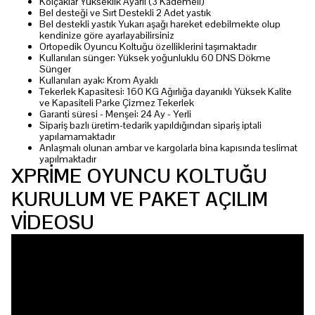
Kolçaklar Yükseklik Ayarlı (3 Kademeli)
Bel desteği ve Sırt Destekli 2 Adet yastık
Bel destekli yastık Yukarı aşağı hareket edebilmekte olup
kendinize göre ayarlayabilirsiniz
Ortopedik Oyuncu Koltuğu özelliklerini taşımaktadır
Kullanılan sünger: Yüksek yoğunluklu 60 DNS Dökme
Sünger
Kullanılan ayak: Krom Ayaklı
Tekerlek Kapasitesi: 160 KG Ağırlığa dayanıklı Yüksek Kalite
ve Kapasiteli Parke Çizmez Tekerlek
Garanti süresi - Menşei: 24 Ay - Yerli
Sipariş bazlı üretim-tedarik yapıldığından sipariş iptali
yapılamamaktadır
Anlaşmalı olunan ambar ve kargolarla bina kapısında teslimat
yapılmaktadır
XPRİME OYUNCU KOLTUĞU
KURULUM VE PAKET AÇILIM
VİDEOSU