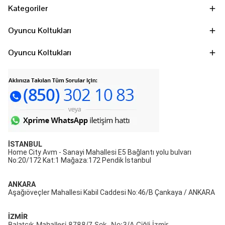
Kategoriler
Oyuncu Koltukları
Oyuncu Koltukları
İSTANBUL
Home City Avm - Sanayi Mahallesi E5 Bağlantı yolu bulvarı
No:20/172 Kat:1 Mağaza:172 Pendik İstanbul
ANKARA
Aşağıöveçler Mahallesi Kabil Caddesi No:46/B Çankaya / ANKARA
İZMİR
Balatçık Mahallesi 8788/7 Sok. No:3/A Çiğli İzmir