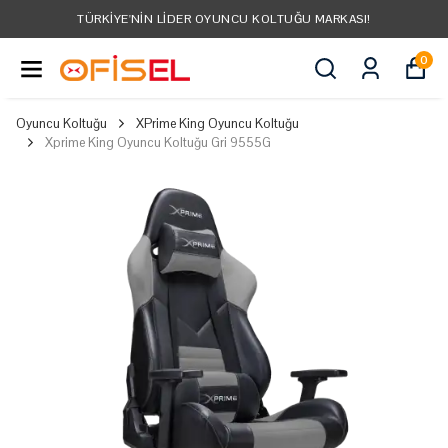
N LIDER OYUNCU KOLTUĞU MARKASI!
TÜM
0
Oyuncu Koltuğu
XPrime King Oyuncu Koltuğu
Xprime King Oyuncu Koltuğu Gri 9555G