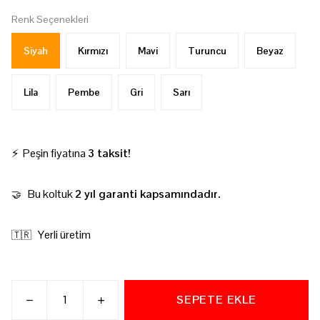
Renk Seçenekleri
Siyah
Kırmızı
Mavi
Turuncu
Beyaz
Lila
Pembe
Gri
Sarı
⚡ Peşin fiyatına
3 taksit!
Bu koltuk
2 yıl garanti kapsamındadır.
🤝
Yerli üretim
🇹🇷
SEPETE EKLE