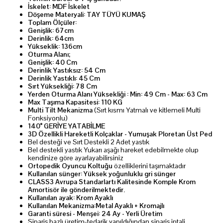
İskelet: MDF İskelet
Döşeme Materyali: TAY TÜYÜ KUMAŞ
Toplam Ölçüler:
Genişlik: 67cm
Derinlik: 64cm
Yükseklik: 136cm
Oturma Alanı;
Genişlik: 40 Cm
Derinlik Yastıksız: 54 Cm
Derinlik Yastıklı: 45 Cm
Sırt Yüksekliği: 78 Cm
Yerden Oturma Alanı Yüksekliği : Min: 49 Cm - Max: 63 Cm
Max Taşıma Kapasitesi: 110 KG
Multi Tilt Mekanizma
(Sırt kısmı Yatmalı ve kitlemeli Multi
Fonksiyonlu)
140° GERİYE YATABİLME
3D Özellikli Hareketli Kolçaklar - Yumuşak Ploretan Üst Ped
Bel desteği ve Sırt Destekli 2 Adet yastık
Bel destekli yastık Yukarı aşağı hareket edebilmekte olup
kendinize göre ayarlayabilirsiniz
Ortopedik Oyuncu Koltuğu
özelliklerini taşımaktadır
Kullanılan sünger: Yüksek yoğunluklu gri sünger
CLASS3 Avrupa Standarlartı Kalitesinde Komple Krom
Amortisör ile gönderilmektedir.
Kullanılan ayak: Krom Ayaklı
Kullanılan Mekanizma:Metal Ayaklı + Kromajlı
Garanti süresi - Menşei: 24 Ay - Yerli Üretim
Sipariş bazlı üretim-tedarik yapıldığından sipariş iptali