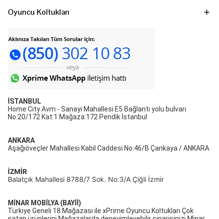
Oyuncu Koltukları
İSTANBUL
Home City Avm - Sanayi Mahallesi E5 Bağlantı yolu bulvarı
No:20/172 Kat:1 Mağaza:172 Pendik İstanbul
ANKARA
Aşağıöveçler Mahallesi Kabil Caddesi No:46/B Çankaya / ANKARA
İZMİR
Balatçık Mahallesi 8788/7 Sok. No:3/A Çiğli İzmir
MİNAR MOBİLYA (BAYİİ)
Türkiye Geneli 18 Mağazası ile xPrime Oyuncu Koltukları Çok
satan ürünlerini Mağazalarda deneyimleyebilir siparişinizi Minar