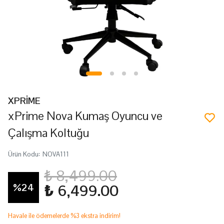
XPRİME
xPrime Nova Kumaş Oyuncu ve
Çalışma Koltuğu
Ürün Kodu
:
NOVA111
₺ 8,499.00
%
24
₺ 6,499.00
Havale ile ödemelerde %3 ekstra indirim!