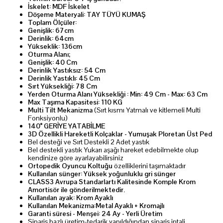
İskelet: MDF İskelet
Döşeme Materyali: TAY TÜYÜ KUMAŞ
Toplam Ölçüler:
Genişlik: 67cm
Derinlik: 64cm
Yükseklik: 136cm
Oturma Alanı;
Genişlik: 40 Cm
Derinlik Yastıksız: 54 Cm
Derinlik Yastıklı: 45 Cm
Sırt Yüksekliği: 78 Cm
Yerden Oturma Alanı Yüksekliği : Min: 49 Cm - Max: 63 Cm
Max Taşıma Kapasitesi: 110 KG
Multi Tilt Mekanizma
(Sırt kısmı Yatmalı ve kitlemeli Multi
Fonksiyonlu)
140° GERİYE YATABİLME
3D Özellikli Hareketli Kolçaklar - Yumuşak Ploretan Üst Ped
Bel desteği ve Sırt Destekli 2 Adet yastık
Bel destekli yastık Yukarı aşağı hareket edebilmekte olup
kendinize göre ayarlayabilirsiniz
Ortopedik Oyuncu Koltuğu
özelliklerini taşımaktadır
Kullanılan sünger: Yüksek yoğunluklu gri sünger
CLASS3 Avrupa Standarlartı Kalitesinde Komple Krom
Amortisör ile gönderilmektedir.
Kullanılan ayak: Krom Ayaklı
Kullanılan Mekanizma:Metal Ayaklı + Kromajlı
Garanti süresi - Menşei: 24 Ay - Yerli Üretim
Sipariş bazlı üretim-tedarik yapıldığından sipariş iptali