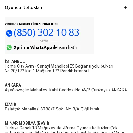
Oyuncu Koltukları
İSTANBUL
Home City Avm - Sanayi Mahallesi E5 Bağlantı yolu bulvarı
No:20/172 Kat:1 Mağaza:172 Pendik İstanbul
ANKARA
Aşağıöveçler Mahallesi Kabil Caddesi No:46/B Çankaya / ANKARA
İZMİR
Balatçık Mahallesi 8788/7 Sok. No:3/A Çiğli İzmir
MİNAR MOBİLYA (BAYİİ)
Türkiye Geneli 18 Mağazası ile xPrime Oyuncu Koltukları Çok
satan ürünlerini Mağazalarda deneyimleyebilir siparişinizi Minar