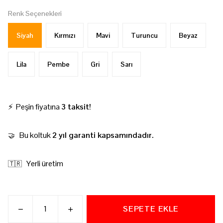
Renk Seçenekleri
Siyah
Kırmızı
Mavi
Turuncu
Beyaz
Lila
Pembe
Gri
Sarı
⚡ Peşin fiyatına
3 taksit!
Bu koltuk
2 yıl garanti kapsamındadır.
🤝
Yerli üretim
🇹🇷
SEPETE EKLE