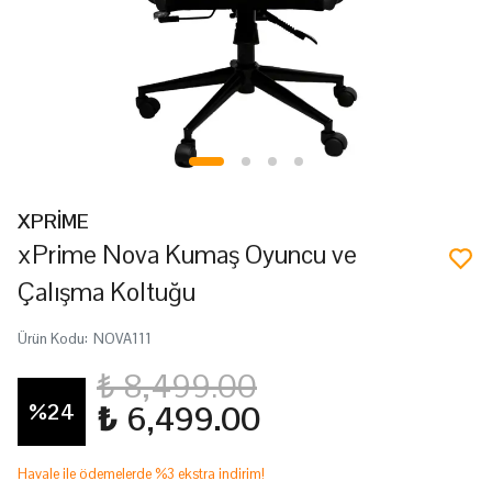
XPRİME
xPrime Nova Kumaş Oyuncu ve
Çalışma Koltuğu
Ürün Kodu
:
NOVA111
₺ 8,499.00
%
24
₺ 6,499.00
Havale ile ödemelerde %3 ekstra indirim!