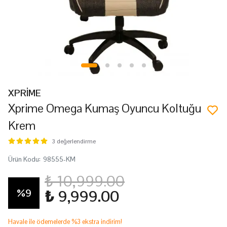
XPRİME
Xprime Omega Kumaş Oyuncu Koltuğu
Krem
3 değerlendirme
Ürün Kodu
:
98555-KM
₺ 10,999.00
%
9
₺ 9,999.00
Havale ile ödemelerde %3 ekstra indirim!