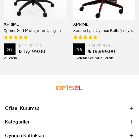
XPRİME
XPRİME
Xprime Soft Profesyonel Çalışma Ve Oyuncu Koltuğu
Xprime Tyler Oyuncu Koltuğu Hybrid Kumaş Kırmızı
₺ 17,999.00
₺ 20,999.00
%
3
%
5
₺ 17,499.00
₺ 19,999.00
2 Tercih
1 Kolçak Seçimi 2 Tercih
Ofisel Kurumsal
Kategoriler
Oyuncu Koltukları