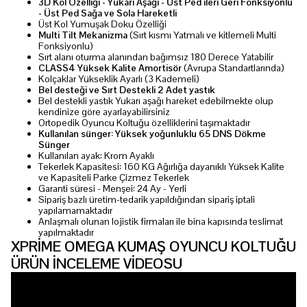
3D Kol Özelliği - Yukarı Aşağı - Üst Ped ileri Geri Fonksiyonlu
- Üst Ped Sağa ve Sola Hareketli
Üst Kol Yumuşak Doku Özelliği
Multi Tilt Mekanizma
(Sırt kısmı Yatmalı ve kitlemeli Multi
Fonksiyonlu)
Sırt alanı oturma alanından bağımsız 180 Derece Yatabilir
CLASS4 Yüksek Kalite Amortisör
(Avrupa Standartlarında)
Kolçaklar Yükseklik Ayarlı (3 Kademeli)
Bel desteği ve Sırt Destekli 2 Adet yastık
Bel destekli yastık Yukarı aşağı hareket edebilmekte olup
kendinize göre ayarlayabilirsiniz
Ortopedik Oyuncu Koltuğu özelliklerini taşımaktadır
Kullanılan sünger: Yüksek yoğunluklu 65 DNS Dökme
Sünger
Kullanılan ayak: Krom Ayaklı
Tekerlek Kapasitesi: 160 KG Ağırlığa dayanıklı Yüksek Kalite
ve Kapasiteli Parke Çizmez Tekerlek
Garanti süresi - Menşei: 24 Ay - Yerli
Sipariş bazlı üretim-tedarik yapıldığından sipariş iptali
yapılamamaktadır
Anlaşmalı olunan lojistik firmaları ile bina kapısında teslimat
yapılmaktadır
XPRİME OMEGA KUMAŞ OYUNCU KOLTUĞU
ÜRÜN İNCELEME VİDEOSU