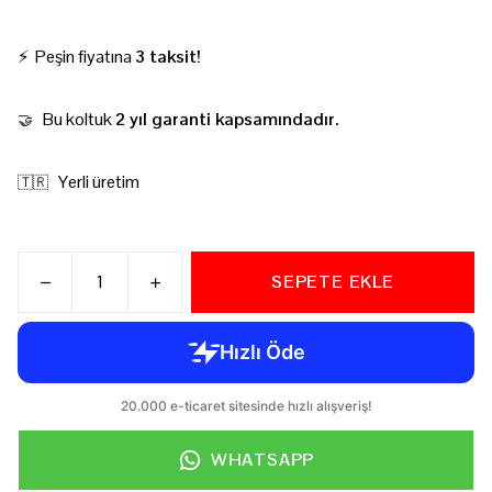
⚡ Peşin fiyatına
3 taksit!
Bu koltuk
2 yıl garanti kapsamındadır.
🤝
Yerli üretim
🇹🇷
SEPETE EKLE
WHATSAPP