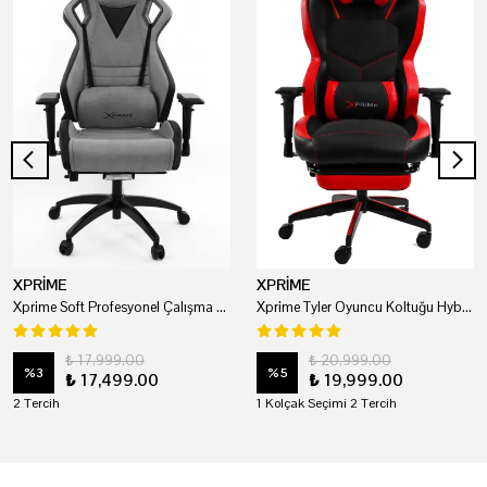
XPRİME
XPRİME
Xprime Soft Profesyonel Çalışma Ve Oyuncu Koltuğu
Xprime Tyler Oyuncu Koltuğu Hybrid Kumaş Kırmızı
₺ 17,999.00
₺ 20,999.00
%
3
%
5
₺ 17,499.00
₺ 19,999.00
2 Tercih
1 Kolçak Seçimi 2 Tercih