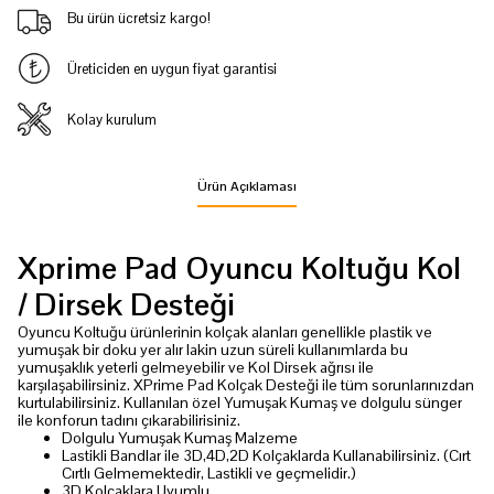
Bu ürün ücretsiz kargo!
Üreticiden en uygun fiyat garantisi
Kolay kurulum
Ürün Açıklaması
Xprime Pad Oyuncu Koltuğu Kol
/ Dirsek Desteği
Oyuncu Koltuğu ürünlerinin kolçak alanları genellikle plastik ve
yumuşak bir doku yer alır lakin uzun süreli kullanımlarda bu
yumuşaklık yeterli gelmeyebilir ve Kol Dirsek ağrısı ile
karşılaşabilirsiniz. XPrime Pad Kolçak Desteği ile tüm sorunlarınızdan
kurtulabilirsiniz. Kullanılan özel Yumuşak Kumaş ve dolgulu sünger
ile konforun tadını çıkarabilirisiniz.
Dolgulu Yumuşak Kumaş Malzeme
Lastikli Bandlar ile 3D,4D,2D Kolçaklarda Kullanabilirsiniz. (Cırt
Cırtlı Gelmemektedir, Lastikli ve geçmelidir.)
3D Kolçaklara Uyumlu