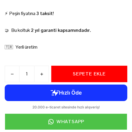
⚡ Peşin fiyatına
3 taksit!
Bu koltuk
2 yıl garanti kapsamındadır.
🤝
Yerli üretim
🇹🇷
SEPETE EKLE
WHATSAPP