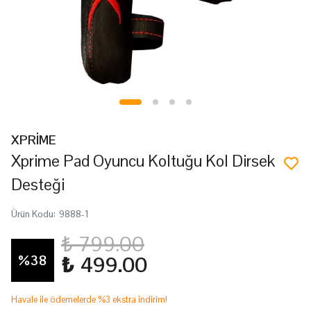
XPRİME
Xprime Pad Oyuncu Koltuğu Kol Dirsek
Desteği
Ürün Kodu
:
9888-1
₺ 799.00
%
38
₺ 499.00
Havale ile ödemelerde %3 ekstra indirim!