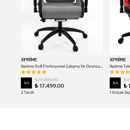
XPRİME
XPRİME
Xprime Soft Profesyonel Çalışma Ve Oyuncu Koltuğu
₺ 17,999.00
₺ 
%
3
%
5
₺ 17,499.00
₺ 
2 Tercih
1 Kolçak Seç