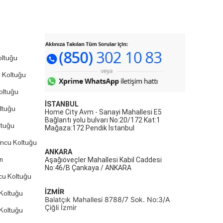
ltuğu
 Koltuğu
oltuğu
İSTANBUL
ltuğu
Home City Avm - Sanayi Mahallesi E5
Bağlantı yolu bulvarı No:20/172 Kat:1
ltuğu
Mağaza:172 Pendik İstanbul
uncu Koltuğu
ANKARA
ı
Aşağıöveçler Mahallesi Kabil Caddesi
No:46/B Çankaya / ANKARA
cu Koltuğu
İZMİR
Koltuğu
Balatçık Mahallesi 8788/7 Sok. No:3/A
Çiğli İzmir
Koltuğu