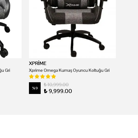
XPRİME
u Gri
Xprime Omega Kumaş Oyuncu Koltuğu Gri
₺ 10,999.00
%
9
₺ 9,999.00