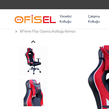
Yönetici
Çalışma
Koltuğu
Koltuğu
XPrime Plus Oyuncu Koltuğu Kırmızı