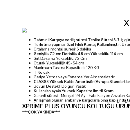
X
Tahmini Kargoya veriliş süresi
Teslim Süresi 3-7 iş gü
Terletme yapmaz özel Fileli Kumaş Kullanılmıştır. Uz
Ortalama montaj süresi: 5 dakika
Genişlik: 72 cm Derinlik: 48 cm Yükseklik: 114 cm
Sırt Dayama Yükseklik: 72 Cm
Oturak Yüksekliği: 45- 54 cm
Maximum Taşıma Kapasitesi: 120 KG
T Kolçak
Geriye Yatma veya Esneme Yer Almamaktadır.
CLASS3 Yüksek Kalite Amortisör (Avrupa Standartlar
Boyun Destekli Dolgun Yastık
Kullanılan ayak: Yüksek Kapasite limitli Krom
Garanti süresi - Menşei: 24 Ay - Fabrikasyon Arızaları 
Anlaşmalı olunan ambar ve kargolarla bina kapısında t
XPRİME PLUS OYUNCU KOLTUĞU ÜRÜN
****ÇOK YAKINDA****