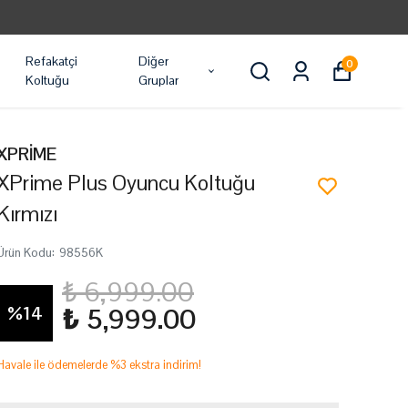
Refakatçi
Diğer
0
Koltuğu
Gruplar
XPRİME
XPrime Plus Oyuncu Koltuğu
Kırmızı
Ürün Kodu
:
98556K
₺ 6,999.00
%
14
₺ 5,999.00
Havale ile ödemelerde %3 ekstra indirim!