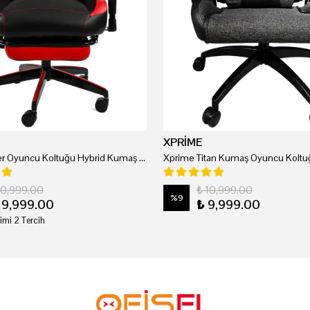
XPRİME
Xprime Tyler Oyuncu Koltuğu Hybrid Kumaş Kırmızı
Xprime Titan Kumaş Oyuncu Koltuğ
20,999.00
₺ 10,999.00
%
9
19,999.00
₺ 9,999.00
imi 2 Tercih