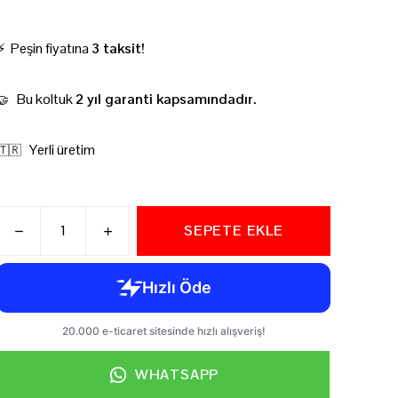
⚡ Peşin fiyatına
3 taksit!
Bu koltuk
2 yıl garanti kapsamındadır.
🤝
Yerli üretim
🇹🇷
SEPETE EKLE
WHATSAPP