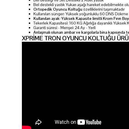
Bel desteği ve Sırt Destekli 2 Adet yastık
Bel destekli yastık Yukarı aşağı hareket edebilmekte olu
Ortopedik Oyuncu Koltuğu
özelliklerini taşımaktadır
Kullanılan sünger: Yüksek yoğunluklu 60 DNS Dökme
Kullanılan ayak: Yüksek Kapasite limitli Krom Fırın Bo
Tekerlek Kapasitesi: 160 KG Ağırlığa dayanıklı Yüksek 
Garanti süresi - Menşei: 24 Ay - Yerli
Anlaşmalı olunan ambar ve kargolarla bina kapısında t
XPRİME TRON OYUNCU KOLTUĞU ÜRÜ