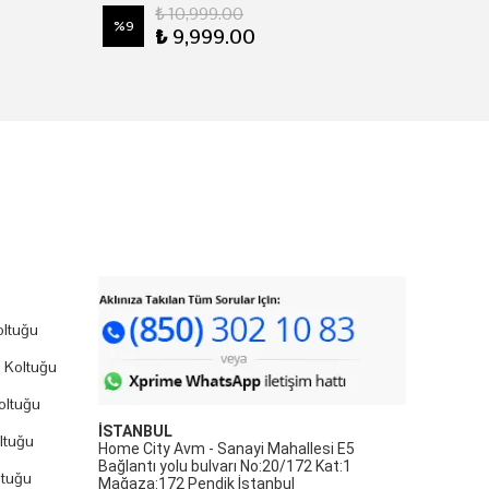
₺ 10,999.00
%
9
₺ 9,999.00
ltuğu
 Koltuğu
oltuğu
İSTANBUL
ltuğu
Home City Avm - Sanayi Mahallesi E5
Bağlantı yolu bulvarı No:20/172 Kat:1
ltuğu
Mağaza:172 Pendik İstanbul