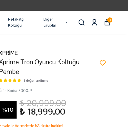
Refakatçi
Diğer
0
Koltuğu
Gruplar
XPRİME
Xprime Tron Oyuncu Koltuğu
Pembe
1 değerlendirme
Ürün Kodu
:
3000-P
₺ 20,999.00
%
10
₺ 18,999.00
Havale ile ödemelerde %3 ekstra indirim!