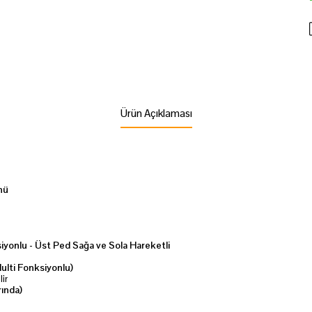
Ürün Açıklaması
nü
ksiyonlu - Üst Ped Sağa ve Sola Hareketli
Multi Fonksiyonlu)
ir
ında)