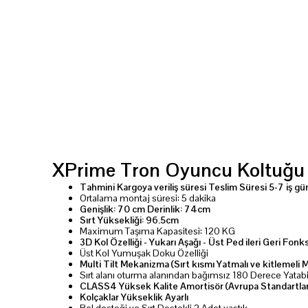
XPrime Tron Oyuncu Koltuğu
Tahmini Kargoya veriliş süresi
Teslim Süresi 5-7 iş gü
Ortalama montaj süresi: 5 dakika
Genişlik: 70 cm Derinlik: 74cm
Sırt Yüksekliği: 96.5cm
Maximum Taşıma Kapasitesi: 120 KG
3D Kol Özelliği - Yukarı Aşağı - Üst Ped ileri Geri Fon
Üst Kol Yumuşak Doku Özelliği
Multi Tilt Mekanizma (Sırt kısmı Yatmalı ve kitlemeli 
Sırt alanı oturma alanından bağımsız 180 Derece Yatabil
CLASS4 Yüksek Kalite Amortisör (Avrupa Standartlar
Kolçaklar Yükseklik Ayarlı