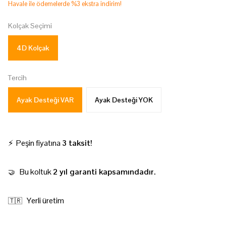
Havale ile ödemelerde %3 ekstra indirim!
Kolçak Seçimi
4D Kolçak
Tercih
Ayak Desteği VAR
Ayak Desteği YOK
⚡ Peşin fiyatına
3 taksit!
Bu koltuk
2 yıl garanti kapsamındadır.
🤝
Yerli üretim
🇹🇷