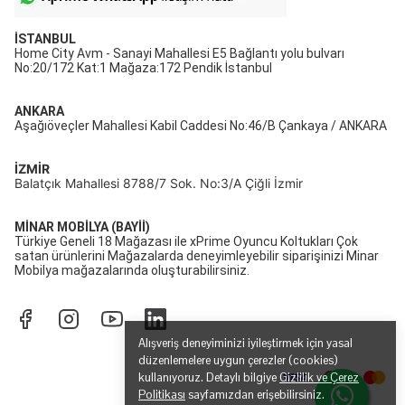
İSTANBUL
Home City Avm - Sanayi Mahallesi E5 Bağlantı yolu bulvarı
No:20/172 Kat:1 Mağaza:172 Pendik İstanbul
ANKARA
Aşağıöveçler Mahallesi Kabil Caddesi No:46/B Çankaya / ANKARA
İZMİR
Balatçık Mahallesi 8788/7 Sok. No:3/A Çiğli İzmir
MİNAR MOBİLYA (BAYİİ)
Türkiye Geneli 18 Mağazası ile xPrime Oyuncu Koltukları Çok
satan ürünlerini Mağazalarda deneyimleyebilir siparişinizi Minar
Mobilya mağazalarında oluşturabilirsiniz.
Alışveriş deneyiminizi iyileştirmek için yasal
düzenlemelere uygun çerezler (cookies)
kullanıyoruz. Detaylı bilgiye
Gizlilik ve Çerez
Politikası
sayfamızdan erişebilirsiniz.