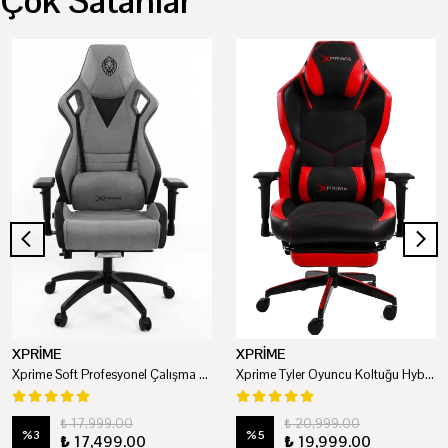
Çok Satanlar
XPRİME
XPRİME
Xprime Soft Profesyonel Çalışma Ve Oyuncu Koltuğu
Xprime Tyler Oyuncu Koltuğu Hybrid Kumaş Kırmızı
₺ 17,999.00
₺ 20,999.00
%
3
%
5
₺ 17,499.00
₺ 19,999.00