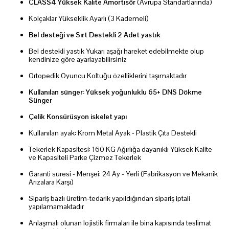
CLASS4 Yüksek Kalite Amortisör
(Avrupa Standartlarında)
Kolçaklar Yükseklik Ayarlı (3 Kademeli)
Bel desteği ve Sırt Destekli 2 Adet yastık
Bel destekli yastık Yukarı aşağı hareket edebilmekte olup
kendinize göre ayarlayabilirsiniz
Ortopedik Oyuncu Koltuğu özelliklerini taşımaktadır
Kullanılan sünger: Yüksek yoğunluklu 65+ DNS Dökme
Sünger
Çelik Konsürüsyon iskelet yapı
Kullanılan ayak: Krom Metal Ayak - Plastik Çıta Destekli
Tekerlek Kapasitesi: 160 KG Ağırlığa dayanıklı Yüksek Kalite
ve Kapasiteli Parke Çizmez Tekerlek
Garanti süresi - Menşei: 24 Ay - Yerli (Fabrikasyon ve Mekanik
Arızalara Karşı)
Sipariş bazlı üretim-tedarik yapıldığından sipariş iptali
yapılamamaktadır
Anlaşmalı olunan lojistik firmaları ile bina kapısında teslimat