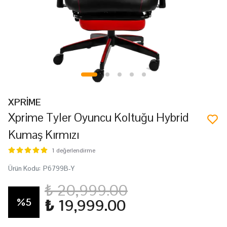
XPRİME
Xprime Tyler Oyuncu Koltuğu Hybrid
Kumaş Kırmızı
1 değerlendirme
Ürün Kodu
:
P6799B-Y
₺ 20,999.00
%
5
₺ 19,999.00