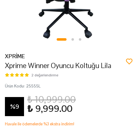
XPRİME
Xprime Winner Oyuncu Koltuğu Lila
2 değerlendirme
Ürün Kodu
:
25555L
₺ 10,999.00
%
9
₺ 9,999.00
Havale ile ödemelerde %3 ekstra indirim!