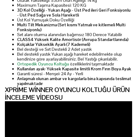
Oturak Yüksekliği: 53cm Ürün Ağırlığı: 14 kg
Maximum Taşıma Kapasitesi: 120 KG
3D Kol Özelliği - Yukarı Aşağı - Üst Ped ileri Geri Fonksiyonlu
- Üst Ped Sağa ve Sola Hareketli
Üst Kol Yumuşak Doku Özelliği
Multi Tilt Mekanizma (Sırt kısmı Yatmalı ve kitlemeli Multi
Fonksiyonlu)
Sırt alanı oturma alanından bağımsız 180 Derece Yatabilir
CLASS4 Yüksek Kalite Amortisör (Avrupa Standartlarında)
Kolçaklar Yükseklik Ayarlı (7 Kademeli)
Bel desteği ve Sırt Destekli 2 Adet yastık
Bel destekli yastık Yukarı aşağı hareket edebilmekte olup
kendinize göre ayarlayabilirsiniz. Bel Yastığı çıkarılabilir.
Ortopedik Oyuncu Koltuğu
özelliklerini taşımaktadır
Kullanılan ayak: Yüksek Kapasite limitli Krom Fırın Boya Ayak
Garanti süresi - Menşei: 24 Ay - Yerli
Anlaşmalı olunan ambar ve kargolarla bina kapısında teslimat
yapılmaktadır
XPRİME WİNNER OYUNCU KOLTUĞU ÜRÜN
İNCELEME VİDEOSU