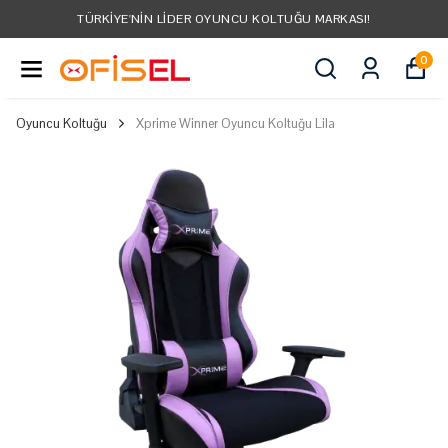
TÜRKIYE'NIN LIDER OYUNCU KOLTUĞU MARKASI!
0
Oyuncu Koltuğu
Xprime Winner Oyuncu Koltuğu Lila