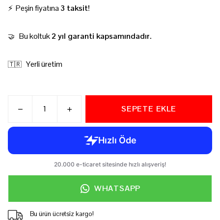
⚡ Peşin fiyatına
3 taksit!
Bu koltuk
2 yıl garanti kapsamındadır.
🤝
Yerli üretim
🇹🇷
SEPETE EKLE
WHATSAPP
Bu ürün ücretsiz kargo!