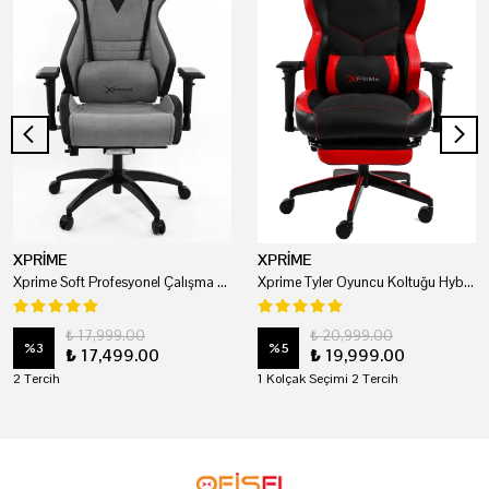
XPRİME
XPRİME
Xprime Soft Profesyonel Çalışma Ve Oyuncu Koltuğu
Xprime Tyler Oyuncu Koltuğu Hybrid Kumaş Kırmızı
₺ 17,999.00
₺ 20,999.00
%
3
%
5
₺ 17,499.00
₺ 19,999.00
2 Tercih
1 Kolçak Seçimi 2 Tercih