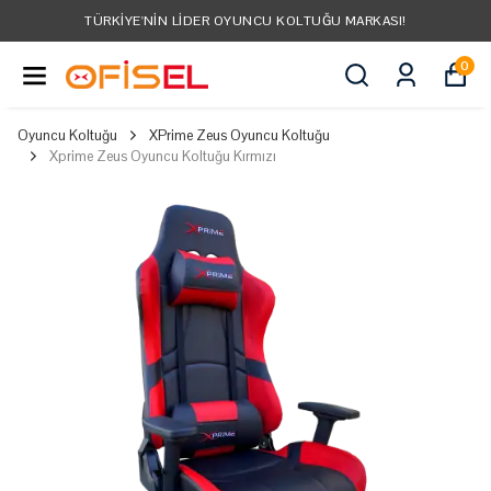
N LIDER OYUNCU KOLTUĞU MARKASI!
TÜM
0
Oyuncu Koltuğu
XPrime Zeus Oyuncu Koltuğu
Xprime Zeus Oyuncu Koltuğu Kırmızı