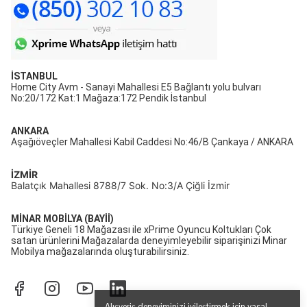
İSTANBUL
Home City Avm - Sanayi Mahallesi E5 Bağlantı yolu bulvarı
No:20/172 Kat:1 Mağaza:172 Pendik İstanbul
ANKARA
Aşağıöveçler Mahallesi Kabil Caddesi No:46/B Çankaya / ANKARA
İZMİR
Balatçık Mahallesi 8788/7 Sok. No:3/A Çiğli İzmir
MİNAR MOBİLYA (BAYİİ)
Türkiye Geneli 18 Mağazası ile xPrime Oyuncu Koltukları Çok
satan ürünlerini Mağazalarda deneyimleyebilir siparişinizi Minar
Mobilya mağazalarında oluşturabilirsiniz.
Alışveriş deneyiminizi iyileştirmek için yasal