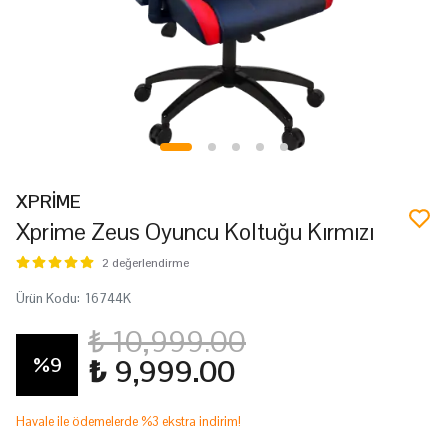
XPRİME
Xprime Zeus Oyuncu Koltuğu Kırmızı
2 değerlendirme
Ürün Kodu
:
16744K
₺ 10,999.00
%
9
₺ 9,999.00
Havale ile ödemelerde %3 ekstra indirim!