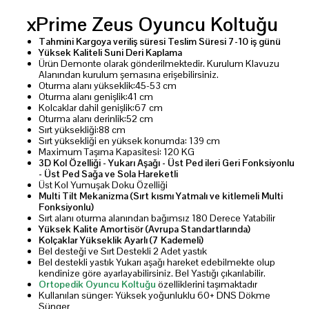
xPrime Zeus Oyuncu Koltuğu
Tahmini Kargoya
veriliş süresi
Teslim Süresi 7-10 iş günü
Yüksek Kaliteli Suni Deri Kaplama
Ürün Demonte olarak gönderilmektedir. Kurulum Klavuzu
Alanından kurulum şemasına erişebilirsiniz.
Oturma alanı yükseklik:45-53 cm
Oturma alanı genişlik:41 cm
Kolcaklar dahil genişlik:67 cm
Oturma alanı derinlik:52 cm
Sırt yüksekliği:88 cm
Sırt yüksekliği en yüksek konumda: 139 cm
Maximum Taşıma Kapasitesi: 120 KG
3D Kol Özelliği - Yukarı Aşağı - Üst Ped ileri Geri Fonksiyonlu
- Üst Ped Sağa ve Sola Hareketli
Üst Kol Yumuşak Doku Özelliği
Multi Tilt Mekanizma (Sırt kısmı Yatmalı ve kitlemeli Multi
Fonksiyonlu)
Sırt alanı oturma alanından bağımsız 180 Derece Yatabilir
Yüksek Kalite Amortisör (Avrupa Standartlarında)
Kolçaklar Yükseklik Ayarlı (7 Kademeli)
Bel desteği ve Sırt Destekli 2 Adet yastık
Bel destekli yastık Yukarı aşağı hareket edebilmekte olup
kendinize göre ayarlayabilirsiniz. Bel Yastığı çıkarılabilir.
Ortopedik Oyuncu Koltuğu
özelliklerini taşımaktadır
Kullanılan sünger: Yüksek yoğunluklu 60+ DNS Dökme
Sünger