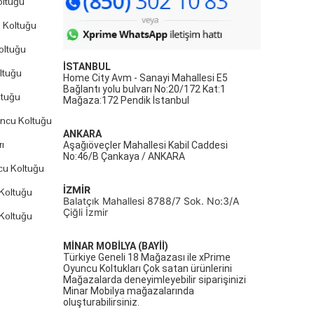
ltuğu
 Koltuğu
oltuğu
İSTANBUL
ltuğu
Home City Avm - Sanayi Mahallesi E5
Bağlantı yolu bulvarı No:20/172 Kat:1
ltuğu
Mağaza:172 Pendik İstanbul
uncu Koltuğu
ANKARA
ı
Aşağıöveçler Mahallesi Kabil Caddesi
No:46/B Çankaya / ANKARA
cu Koltuğu
İZMİR
Koltuğu
Balatçık Mahallesi 8788/7 Sok. No:3/A
Çiğli İzmir
Koltuğu
MİNAR MOBİLYA (BAYİİ)
Türkiye Geneli 18 Mağazası ile xPrime
Oyuncu Koltukları Çok satan ürünlerini
Mağazalarda deneyimleyebilir siparişinizi
Minar Mobilya mağazalarında
oluşturabilirsiniz.