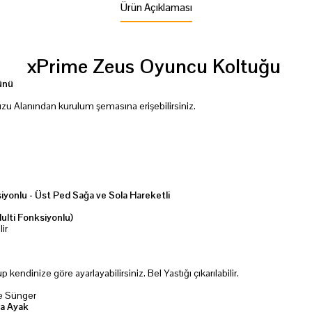
Ürün Açıklaması
xPrime Zeus Oyuncu Koltuğu
günü
u Alanından kurulum şemasına erişebilirsiniz.
ksiyonlu - Üst Ped Sağa ve Sola Hareketli
Multi Fonksiyonlu)
ir
kendinize göre ayarlayabilirsiniz. Bel Yastığı çıkarılabilir.
e Sünger
ya Ayak