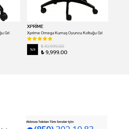
XPRİME
u Gri
Xprime Omega Kumaş Oyuncu Koltuğu Gri
₺ 10,999.00
%
9
₺ 9,999.00