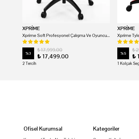
XPRİME
XPRİME
Xprime Soft Profesyonel Çalışma Ve Oyuncu Koltuğu
₺ 17,999.00
₺ 
%
3
%
5
₺ 17,499.00
₺ 
2 Tercih
1 Kolçak Seç
Ofisel Kurumsal
Kategoriler