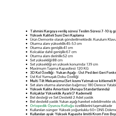
Tahmini Kargoya
veriliş süresi
Teslim Süresi 7-10 iş 
Yüksek Kaliteli Suni Deri Kaplama
Ürün Demonte olarak gönderilmektedir. Kurulum Klavuz
Oturma alanı yükseklik:45-53 cm
Oturma alanı genişlik:41 cm
Kolcaklar dahil genişlik:67 cm
Oturma alanı derinlik:52 cm
Sırt yüksekliği:88 cm
Sırt yüksekliği en yüksek konumda: 139 cm
Maximum Taşıma Kapasitesi: 120 KG
3D Kol Özelliği - Yukarı Aşağı - Üst Ped ileri Geri Fon
Üst Kol Yumuşak Doku Özelliği
Multi Tilt Mekanizma (Sırt kısmı Yatmalı ve kitlemeli 
Sırt alanı oturma alanından bağımsız 180 Derece Yatabil
Yüksek Kalite Amortisör (Avrupa Standartlarında)
Kolçaklar Yükseklik Ayarlı (7 Kademeli)
Bel desteği ve Sırt Destekli 2 Adet yastık
Bel destekli yastık Yukarı aşağı hareket edebilmekte olup 
Ortopedik Oyuncu Koltuğu
özelliklerini taşımaktadır
Kullanılan sünger: Yüksek yoğunluklu 60+ DNS Dökm
Kullanılan ayak: Yüksek Kapasite limitli Krom Fırın Bo