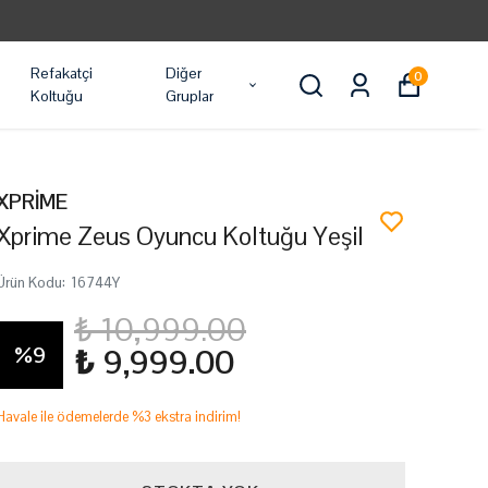
Refakatçi
Diğer
0
Koltuğu
Gruplar
XPRİME
Xprime Zeus Oyuncu Koltuğu Yeşil
Ürün Kodu
:
16744Y
₺ 10,999.00
%
9
₺ 9,999.00
Havale ile ödemelerde %3 ekstra indirim!