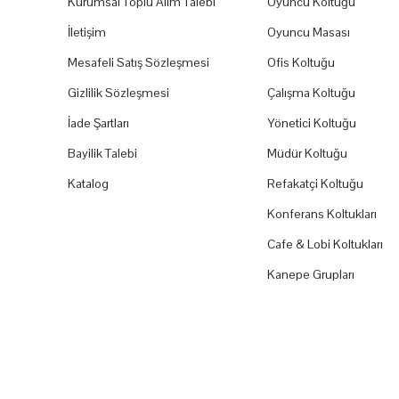
Kurumsal Toplu Alım Talebi
Oyuncu Koltuğu
İletişim
Oyuncu Masası
Mesafeli Satış Sözleşmesi
Ofis Koltuğu
Gizlilik Sözleşmesi
Çalışma Koltuğu
İade Şartları
Yönetici Koltuğu
Bayilik Talebi
Müdür Koltuğu
Katalog
Refakatçi Koltuğu
Konferans Koltukları
Cafe & Lobi Koltukları
Kanepe Grupları